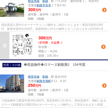
根室本線
「
釧路
」駅 バス14分 「裁判所坂下」 停歩4分
北海道
釧路市
宮本
１丁目3-52
300
万円
築年数：築48年 ｜販売中：
1室
階数：2階建
現在賃貸入居中のオーナーチェンジ物件をご紹介いたします！家賃月収50,000
円、家賃年収600,000円、表面利回り20％の物件となっております♪2025年2月売
主様にて一部、フロアと壁紙の張...
300
万
円
(管理費・共益費 -)
所在階：-
間取り：4LDK
面積：105.30㎡
◆収益物件◆ロマーヌ釧路第2 156号室
売買｜その他
根室本線
「
釧路
」駅 徒歩16分
北海道
釧路市
旭町
9-11、9-10
250
万円
築年数：築36年 ｜販売中：
1室
階数：7階建
◎収益物件◎家賃年収540,000円。想定利回り21.60％。現在賃貸中。旭町にある
ロマーヌ釧路第2の5階1DKがオーナーチェンジ物件として売出されます☆表面利