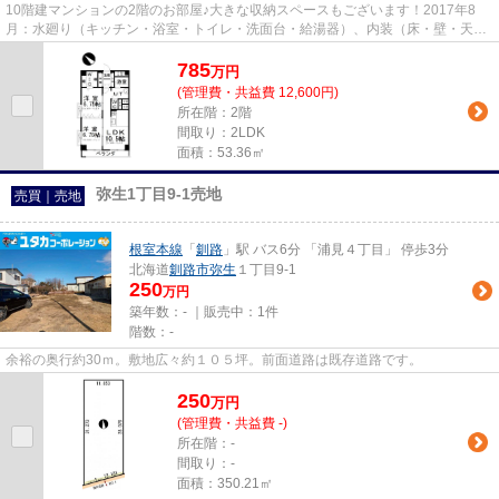
10階建マンションの2階のお部屋♪大きな収納スペースもございます！2017年8
月：水廻り（キッチン・浴室・トイレ・洗面台・給湯器）、内装（床・壁・天
井・建具）・サッシ内窓 リフォー...
785
万
円
(管理費・共益費 12,600円)
所在階：2階
間取り：2LDK
面積：53.36㎡
弥生1丁目9-1売地
売買｜売地
根室本線
「
釧路
」駅 バス6分 「浦見４丁目」 停歩3分
北海道
釧路市
弥生
１丁目9-1
250
万円
築年数：- ｜販売中：
1件
階数：-
余裕の奥行約30ｍ。敷地広々約１０５坪。前面道路は既存道路です。
250
万
円
(管理費・共益費 -)
所在階：-
間取り：-
面積：350.21㎡