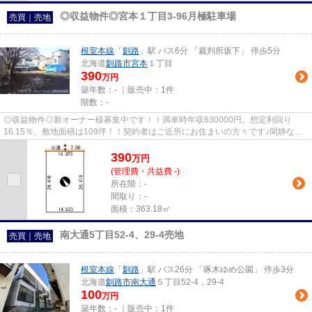
◎収益物件◎宮本１丁目3-96月極駐車場
売買｜売地
根室本線
「
釧路
」駅 バス6分 「裁判所坂下」 停歩5分
北海道
釧路市
宮本
１丁目
390
万円
築年数：- ｜販売中：
1件
階数：-
◎収益物件◎新オーナー様募集中です！！満車時年収630000円。想定利回り
16.15％。敷地面積は109坪！！契約者はご近所にお住まいの方々です♪閑静な住
宅街で、近隣にはローソン、三慈会病...
390
万
円
(管理費・共益費 -)
所在階：-
間取り：-
面積：363.18㎡
南大通5丁目52-4、29-4売地
売買｜売地
根室本線
「
釧路
」駅 バス26分 「啄木ゆめ公園」 停歩3分
北海道
釧路市
南大通
５丁目52-4，29-4
100
万円
築年数：- ｜販売中：
1件