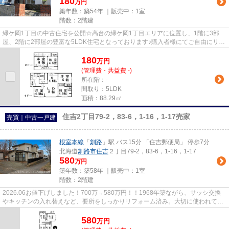
180
万円
築年数：築54年 ｜販売中：
1室
階数：2階建
緑ケ岡1丁目の中古住宅を公開☆高台の緑ケ岡1丁目エリアに位置し、1階に3部
屋、2階に2部屋の豊富な5LDK住宅となっております♪購入者様にてご自由にリフ
ォームを行い、借家運用、滞在用...
180
万
円
(管理費・共益費 -)
所在階：-
間取り：5LDK
面積：88.29㎡
住吉2丁目79-2，83-6，1-16，1-17売家
売買｜中古一戸建
根室本線
「
釧路
」駅 バス15分 「住吉郵便局」 停歩7分
北海道
釧路市
住吉
２丁目79-2，83-6，1-16，1-17
580
万円
築年数：築58年 ｜販売中：
1室
階数：2階建
2026.06お値下げしました！700万→580万円！！1968年築ながら、サッシ交換
やキッチンの入れ替えなど、要所をしっかりリフォーム済み。大切に使われてき
たお家なので、まだまだ快適にお...
580
万
円