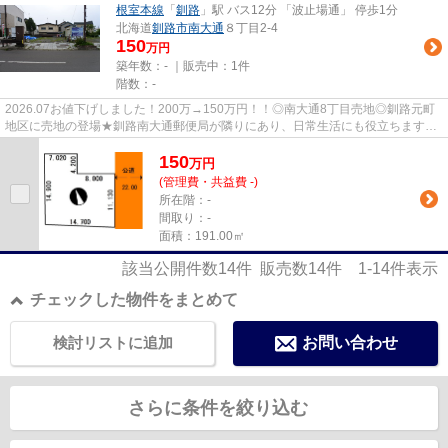
根室本線
「
釧路
」駅 バス12分 「波止場通」 停歩1分
北海道
釧路市
南大通
８丁目2-4
150
万円
築年数：- ｜販売中：
1件
階数：-
2026.07お値下げしました！200万→150万円！！◎南大通8丁目売地◎釧路元町
地区に売地の登場★釧路南大通郵便局が隣りにあり、日常生活にも役立ちます。
米町公園、厳島神社も近くにあり、...
150
万
円
(管理費・共益費 -)
所在階：-
間取り：-
面積：191.00㎡
該当公開件数
14
件 販売数
14
件
1-14
件表示
チェックした物件をまとめて
検討リストに追加
お問い合わせ
さらに条件を絞り込む