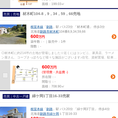
面積：199.03㎡
材木町104-8，9，34，59，66売地
売買｜売地
根室本線
「
釧路
」駅 バス23分 「材木町通」 停歩3分
北海道
釧路市
材木町
104番8,9,34,59,66
600
万円
築年数：- ｜販売中：
1件
階数：-
◎材木町に約214坪の土地が登場しました☆近くにはコンビニ、家具店、ラーメ
ン屋さん、コープさっぽろなど様々な施設がございます♪住宅、資材置場、駐車場
などの用途にいかがでしょうか...
600
万
円
(管理費・共益費 -)
所在階：-
間取り：-
面積：708.90㎡
緑ケ岡1丁目16-33売家
売買｜中古一戸建
根室本線
「
釧路
」駅 バス20分 「緑ケ岡3丁目」 停歩4分
北海道
釧路市
緑ケ岡
１丁目16-33