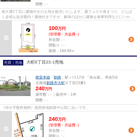
階数：-
南大通5丁目に建物付きの土地を販売いたします。霧フェスや港まつり、どんぱ
く会場も徒歩圏内！建物付きですが、解体のほかに建物を倉庫利用などにいかが
でしょうか？お問い合わせは01...
100
万
円
(管理費・共益費 -)
所在階：-
間取り：-
面積：184.09㎡
大町6丁目23-1売地
売買｜売地
根室本線
「
釧路
」駅 バス17分 「休み坂」 停歩5分
北海道
釧路市
大町
６丁目23番1
240
万円
築年数：- ｜販売中：
1件
階数：-
《仲介手数料無料》南西角地釧路中心部に近いです。
240
万
円
(管理費・共益費 -)
所在階：-
間取り：-