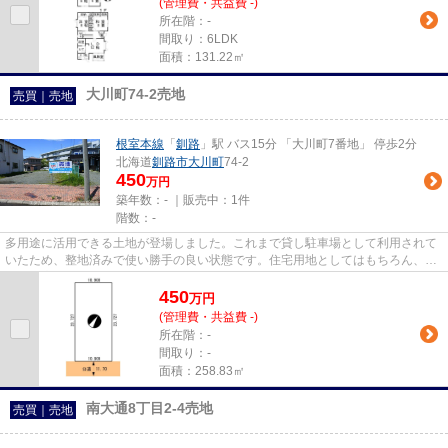
(管理費・共益費 -)
所在階：-
間取り：6LDK
面積：131.22㎡
大川町74-2売地
売買｜売地
根室本線
「
釧路
」駅 バス15分 「大川町7番地」 停歩2分
北海道
釧路市
大川町
74-2
450
万円
築年数：- ｜販売中：
1件
階数：-
多用途に活用できる土地が登場しました。これまで貸し駐車場として利用されて
いたため、整地済みで使い勝手の良い状態です。住宅用地としてはもちろん、事
務所・店舗・駐車場など、幅...
450
万
円
(管理費・共益費 -)
所在階：-
間取り：-
面積：258.83㎡
南大通8丁目2-4売地
売買｜売地