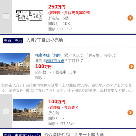
回りは21.60％となっております。...
250
万
円
(管理費・共益費 5,000円)
所在階：5階
間取り：1DK
面積：27.26㎡
入舟7丁目13-7売地
売買｜売地
根室本線
「
釧路
」駅 バス26分 「休み坂」 停歩6分
北海道
釧路市
入舟
７丁目13-7
100
万円
築年数：- ｜販売中：
1件
階数：-
釧路市入舟7丁目に更地物件が登場！土地面積約53坪。市街地へのアクセスが良
く、閑静な住宅街に位置しております。住宅用地や駐車場、資材置場など使い方
はお客様次第です。お気軽に現...
100
万
円
(管理費・共益費 -)
所在階：-
間取り：-
面積：177.83㎡
◎収益物件◎エステート南大通
売買｜中古マンション