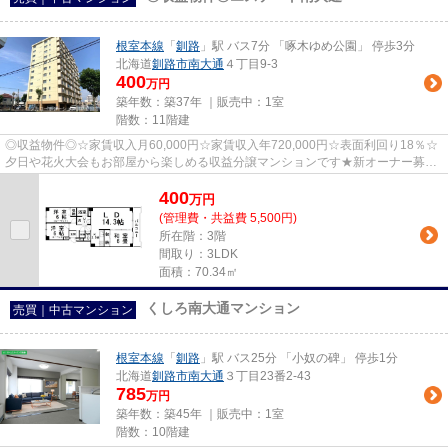
根室本線
「
釧路
」駅 バス7分 「啄木ゆめ公園」 停歩3分
北海道
釧路市
南大通
４丁目9-3
400
万円
築年数：築37年 ｜販売中：
1室
階数：11階建
◎収益物件◎☆家賃収入月60,000円☆家賃収入年720,000円☆表面利回り18％☆
夕日や花火大会もお部屋から楽しめる収益分譲マンションです★新オーナー募集
中★お問合せは0154-39-3949 ユタカコ...
400
万
円
(管理費・共益費 5,500円)
所在階：3階
間取り：3LDK
面積：70.34㎡
くしろ南大通マンション
売買｜中古マンション
根室本線
「
釧路
」駅 バス25分 「小奴の碑」 停歩1分
北海道
釧路市
南大通
３丁目23番2-43
785
万円
築年数：築45年 ｜販売中：
1室
階数：10階建