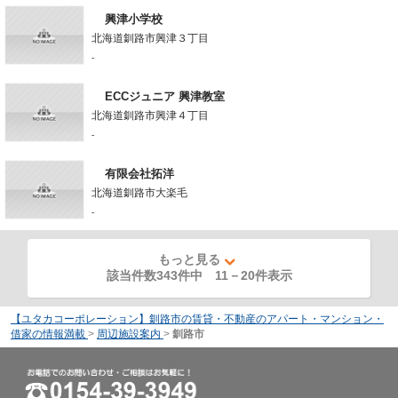
興津小学校
北海道釧路市興津３丁目
-
ECCジュニア 興津教室
北海道釧路市興津４丁目
-
有限会社拓洋
北海道釧路市大楽毛
-
もっと見る
該当件数343件中
11
－
20
件表示
【ユタカコーポレーション】釧路市の賃貸・不動産のアパート・マンション・
借家の情報満載
>
周辺施設案内
>
釧路市