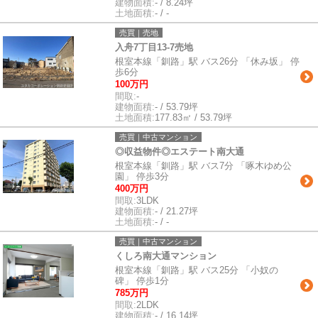
建物面積:
- / 8.24坪
土地面積:
- / -
売買｜売地
入舟7丁目13-7売地
根室本線「釧路」駅 バス26分 「休み坂」 停
歩6分
100万円
間取:
-
建物面積:
- / 53.79坪
土地面積:
177.83㎡ / 53.79坪
売買｜中古マンション
◎収益物件◎エステート南大通
根室本線「釧路」駅 バス7分 「啄木ゆめ公
園」 停歩3分
400万円
間取:
3LDK
建物面積:
- / 21.27坪
土地面積:
- / -
売買｜中古マンション
くしろ南大通マンション
根室本線「釧路」駅 バス25分 「小奴の
碑」 停歩1分
785万円
間取:
2LDK
建物面積:
- / 16.14坪