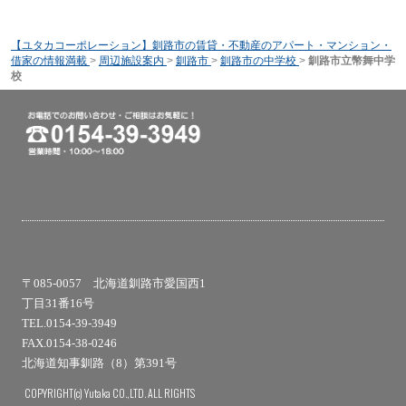
【ユタカコーポレーション】釧路市の賃貸・不動産のアパート・マンション・
借家の情報満載
>
周辺施設案内
>
釧路市
>
釧路市の中学校
>
釧路市立幣舞中学
校
〒085-0057 北海道釧路市愛国西1
丁目31番16号
TEL.0154-39-3949
FAX.0154-38-0246
北海道知事釧路（8）第391号
COPYRIGHT(c) Yutaka CO.,LTD. ALL RIGHTS