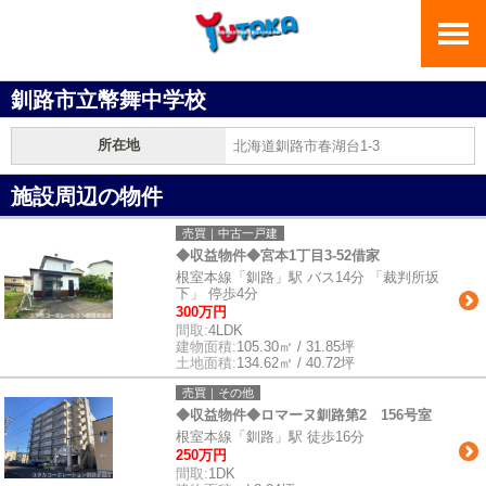
釧路市立幣舞中学校
所在地
北海道釧路市春湖台1-3
施設周辺の物件
売買｜中古一戸建
◆収益物件◆宮本1丁目3-52借家
根室本線「釧路」駅 バス14分 「裁判所坂
下」 停歩4分
300万円
間取:
4LDK
建物面積:
105.30㎡ / 31.85坪
土地面積:
134.62㎡ / 40.72坪
売買｜その他
◆収益物件◆ロマーヌ釧路第2 156号室
根室本線「釧路」駅 徒歩16分
250万円
間取:
1DK