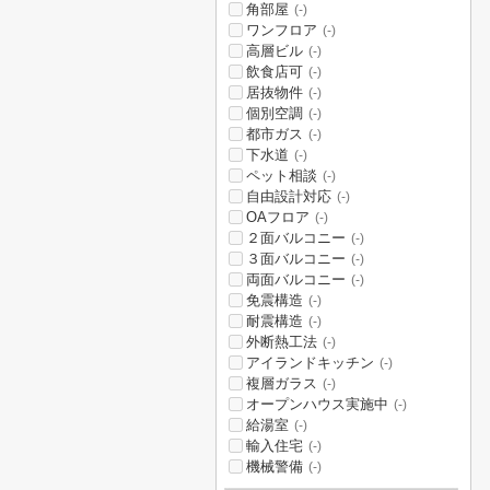
角部屋
(-)
ワンフロア
(-)
高層ビル
(-)
飲食店可
(-)
居抜物件
(-)
個別空調
(-)
都市ガス
(-)
下水道
(-)
ペット相談
(-)
自由設計対応
(-)
OAフロア
(-)
２面バルコニー
(-)
３面バルコニー
(-)
両面バルコニー
(-)
免震構造
(-)
耐震構造
(-)
外断熱工法
(-)
アイランドキッチン
(-)
複層ガラス
(-)
オープンハウス実施中
(-)
給湯室
(-)
輸入住宅
(-)
機械警備
(-)