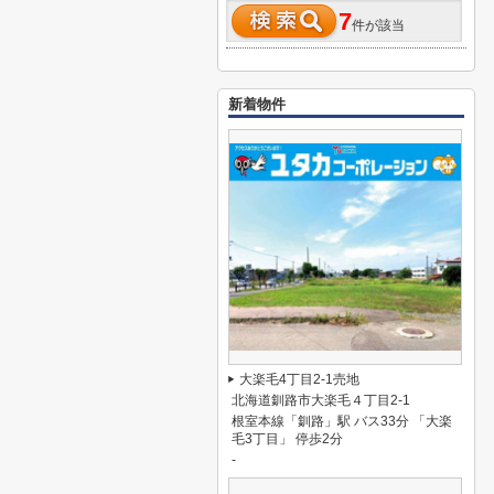
7
件が該当
新着物件
大楽毛4丁目2-1売地
北海道釧路市大楽毛４丁目2-1
根室本線「釧路」駅 バス33分 「大楽
毛3丁目」 停歩2分
-