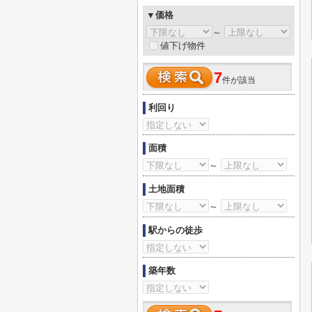
▼価格
～
値下げ物件
7
件が該当
利回り
面積
～
土地面積
～
駅からの徒歩
築年数