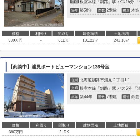
交通
根室本線
「
釧路
」駅 バス15分 
築58年
2階建
木造
築年
階数
構造
価格
利回り
間取り
建物面積
土地面積
580
万円
-
6LDK
131.22㎡
241.18㎡
【商談中】浦見ポートビューマンション136号室
北海道
釧路市
浦見
２丁目1-1
住所
交通
根室本線
「
釧路
」駅 バス5分 「
築44年
7階建
鉄筋
築年
階数
構造
価格
利回り
間取り
建物面積
土地面積
390
万円
-
2LDK
-
-