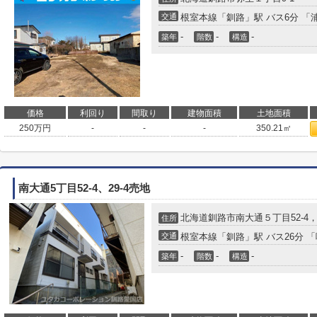
交通
根室本線
「
釧路
」駅 バス6分 「
-
-
-
築年
階数
構造
価格
利回り
間取り
建物面積
土地面積
250
万円
-
-
-
350.21㎡
南大通5丁目52-4、29-4売地
北海道
釧路市
南大通
５丁目52-4，
住所
交通
根室本線
「
釧路
」駅 バス26分 
-
-
-
築年
階数
構造