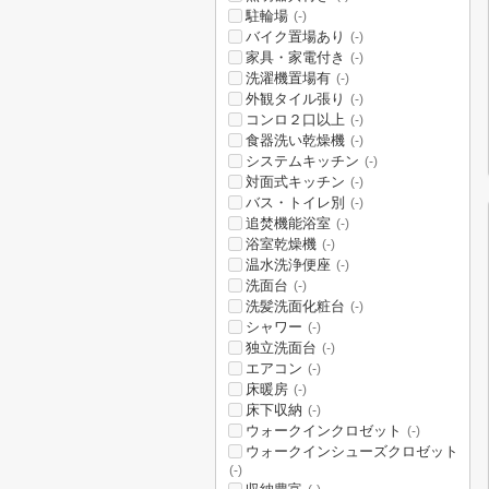
駐輪場
(-)
バイク置場あり
(-)
家具・家電付き
(-)
洗濯機置場有
(-)
外観タイル張り
(-)
コンロ２口以上
(-)
食器洗い乾燥機
(-)
システムキッチン
(-)
対面式キッチン
(-)
バス・トイレ別
(-)
追焚機能浴室
(-)
浴室乾燥機
(-)
温水洗浄便座
(-)
洗面台
(-)
洗髪洗面化粧台
(-)
シャワー
(-)
独立洗面台
(-)
エアコン
(-)
床暖房
(-)
床下収納
(-)
ウォークインクロゼット
(-)
ウォークインシューズクロゼット
(-)