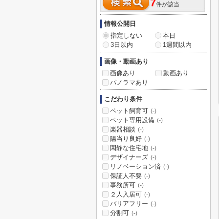
7
件が該当
情報公開日
指定しない
本日
3日以内
1週間以内
画像・動画あり
画像あり
動画あり
パノラマあり
こだわり条件
ペット飼育可
(-)
ペット専用設備
(-)
楽器相談
(-)
陽当り良好
(-)
閑静な住宅地
(-)
デザイナーズ
(-)
リノベーション済
(-)
保証人不要
(-)
事務所可
(-)
２人入居可
(-)
バリアフリー
(-)
分割可
(-)