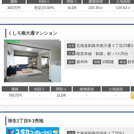
価格
利回り
間取り
建物面積
土地面積
300
万円
想定20.00%
4LDK
105.30㎡
134.62㎡
くしろ南大通マンション
北海道
釧路市
南大通
３丁目23番2-
住所
交通
根室本線
「
釧路
」駅 バス25分 
築45年
10階建
鉄
築年
階数
構造
価格
利回り
間取り
建物面積
土地面積
785
万円
-
2LDK
-
-
弥生1丁目9-1売地
北海道
釧路市
弥生
１丁目9-1
住所