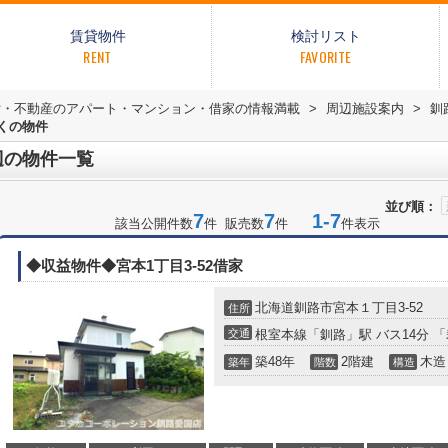
賃貸物件
検討リスト
RENT
FAVORITE
貸・不動産のアパート・マンション・借家の情報満載
>
周辺施設案内
>
釧
くの物件
辺の物件一覧
並び順：
7
7
1-7
該当公開件数
件 販売数
件
件表示
◆収益物件◆宮本1丁目3-52借家
北海道
釧路市
宮本
１丁目3-52
住所
交通
根室本線
「
釧路
」駅 バス14分 
築48年
2階建
木造
築年
階数
構造