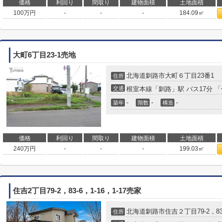
価格
利回り
間取り
建物面積
土地面積
100
万円
-
-
-
184.09㎡
大町6丁目23-1売地
北海道
釧路市
大町
６丁目23番1
住所
交通
根室本線
「
釧路
」駅 バス17分 
-
-
-
築年
階数
構造
価格
利回り
間取り
建物面積
土地面積
240
万円
-
-
-
199.03㎡
住吉2丁目79-2，83-6，1-16，1-17売家
北海道
釧路市
住吉
２丁目79-2，83-
住所