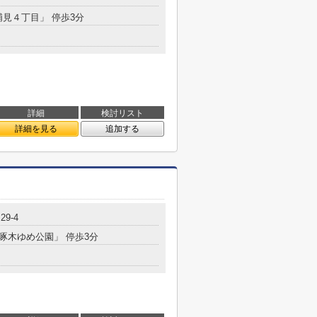
浦見４丁目」 停歩3分
詳細
検討リスト
詳細を見る
追加する
29-4
「啄木ゆめ公園」 停歩3分