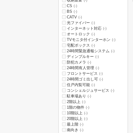
収納豊富
(-)
CS
(-)
BS
(-)
CATV
(-)
光ファイバー
(-)
インターネット対応
(-)
オートロック
(-)
TVモニタ付インターホン
(-)
宅配ボックス
(-)
24時間緊急通報システム
(-)
ディンプルキー
(-)
防犯カメラ
(-)
24時間有人管理
(-)
フロントサービス
(-)
24時間ゴミ出し可
(-)
住戸内覧可能
(-)
コンシェルジュサービス
(-)
駐車場あり
(-)
2階以上
(-)
1階の物件
(-)
10階以上
(-)
20階以上
(-)
最上階
(-)
南向き
(-)