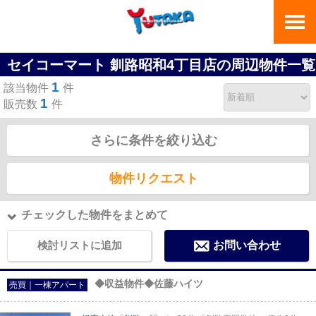
セイコーマート 釧路昭和4丁目店の周辺物件一覧
1
該当物件
件
1
販売数
件
さらに条件を絞り込む
物件リクエスト
チェックした物件をまとめて
検討リストに追加
お問い合わせ
◆収益物件◆佐藤ハイツ
売買｜一棟アパート