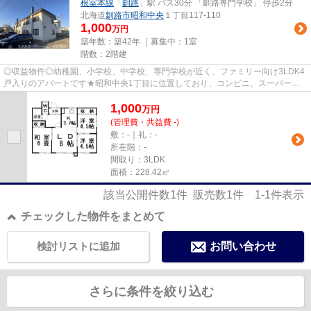
根室本線
「
釧路
」駅 バス30分 「釧路専門学校」 停歩2分
北海道
釧路市
昭和中央
１丁目117-110
1,000
万円
築年数：築42年 ｜募集中：
1室
階数：2階建
◎収益物件◎幼稚園、小学校、中学校、専門学校が近く、ファミリー向け3LDK4
戸入りのアパートです★昭和中央1丁目に位置しており、コンビニ、スーパーも
近接となっています♪現在4戸入りの...
1,000
万
円
(管理費・共益費 -)
敷：-｜礼：-
所在階：-
間取り：3LDK
面積：228.42㎡
該当公開件数
1
件 販売数
1
件
1-1
件表示
チェックした物件をまとめて
検討リストに追加
お問い合わせ
さらに条件を絞り込む