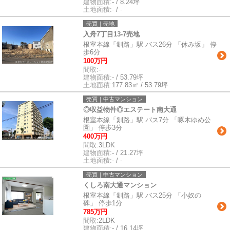
建物面積:
- / 8.24坪
土地面積:
- / -
売買｜売地
入舟7丁目13-7売地
根室本線「釧路」駅 バス26分 「休み坂」 停
歩6分
100万円
間取:
-
建物面積:
- / 53.79坪
土地面積:
177.83㎡ / 53.79坪
売買｜中古マンション
◎収益物件◎エステート南大通
根室本線「釧路」駅 バス7分 「啄木ゆめ公
園」 停歩3分
400万円
間取:
3LDK
建物面積:
- / 21.27坪
土地面積:
- / -
売買｜中古マンション
くしろ南大通マンション
根室本線「釧路」駅 バス25分 「小奴の
碑」 停歩1分
785万円
間取:
2LDK
建物面積:
- / 16.14坪