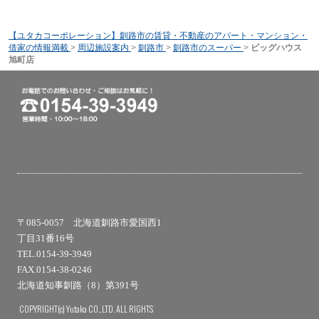
【ユタカコーポレーション】釧路市の賃貸・不動産のアパート・マンション・
借家の情報満載
>
周辺施設案内
>
釧路市
>
釧路市のスーパー
>
ビッグハウス
旭町店
〒085-0057 北海道釧路市愛国西1
丁目31番16号
TEL.0154-39-3949
FAX.0154-38-0246
北海道知事釧路（8）第391号
COPYRIGHT(c) Yutaka CO.,LTD. ALL RIGHTS