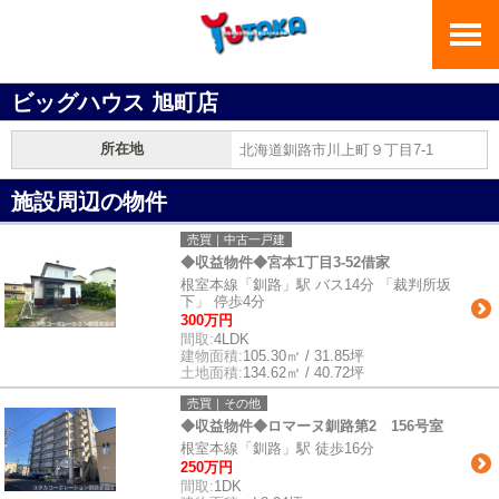
ビッグハウス 旭町店
所在地
北海道釧路市川上町９丁目7-1
施設周辺の物件
売買｜中古一戸建
◆収益物件◆宮本1丁目3-52借家
根室本線「釧路」駅 バス14分 「裁判所坂
下」 停歩4分
300万円
間取:
4LDK
建物面積:
105.30㎡ / 31.85坪
土地面積:
134.62㎡ / 40.72坪
売買｜その他
◆収益物件◆ロマーヌ釧路第2 156号室
根室本線「釧路」駅 徒歩16分
250万円
間取:
1DK