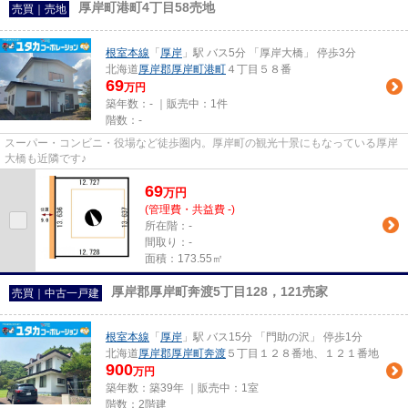
厚岸町港町4丁目58売地
売買｜売地
根室本線
「
厚岸
」駅 バス5分 「厚岸大橋」 停歩3分
北海道
厚岸郡厚岸町
港町
４丁目５８番
69
万円
築年数：- ｜販売中：
1件
階数：-
スーパー・コンビニ・役場など徒歩圏内。厚岸町の観光十景にもなっている厚岸
大橋も近隣です♪
69
万
円
(管理費・共益費 -)
所在階：-
間取り：-
面積：173.55㎡
厚岸郡厚岸町奔渡5丁目128，121売家
売買｜中古一戸建
根室本線
「
厚岸
」駅 バス15分 「門助の沢」 停歩1分
北海道
厚岸郡厚岸町
奔渡
５丁目１２８番地、１２１番地
900
万円
築年数：築39年 ｜販売中：
1室
階数：2階建