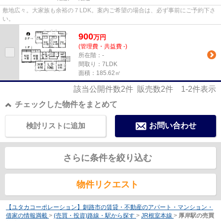
敷地広々。大家族も余裕の７LDK。案内ご希望の場合は、必ず事前にご予約下さ
い。
900
万
円
(管理費・共益費 -)
所在階：-
間取り：7LDK
面積：185.62㎡
該当公開件数
2
件 販売数
2
件
1-2
件表示
チェックした物件をまとめて
検討リストに追加
お問い合わせ
さらに条件を絞り込む
物件リクエスト
【ユタカコーポレーション】釧路市の賃貸・不動産のアパート・マンション・
借家の情報満載
>
(売買・投資)路線・駅から探す
>
JR根室本線
>
厚岸駅の売買