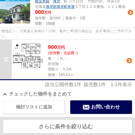
根室本線
「
厚岸
」駅 バス15分 「門助の沢」 停歩1分
北海道
厚岸郡厚岸町
奔渡
５丁目１２８番地、１２１番地
900
万円
築年数：築39年 ｜募集中：
1室
階数：2階建
敷地広々。大家族も余裕の７LDK。案内ご希望の場合は、必ず事前にご予約下さ
い。
900
万
円
(管理費・共益費 -)
敷：-｜礼：-
所在階：-
間取り：7LDK
面積：185.62㎡
該当公開件数
1
件 販売数
1
件
1-1
件表示
チェックした物件をまとめて
検討リストに追加
お問い合わせ
さらに条件を絞り込む