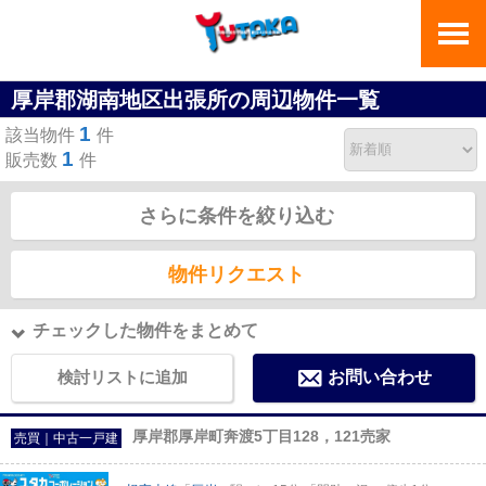
厚岸郡湖南地区出張所の周辺物件一覧
1
該当物件
件
1
販売数
件
さらに条件を絞り込む
物件リクエスト
チェックした物件をまとめて
検討リストに追加
お問い合わせ
厚岸郡厚岸町奔渡5丁目128，121売家
売買｜中古一戸建