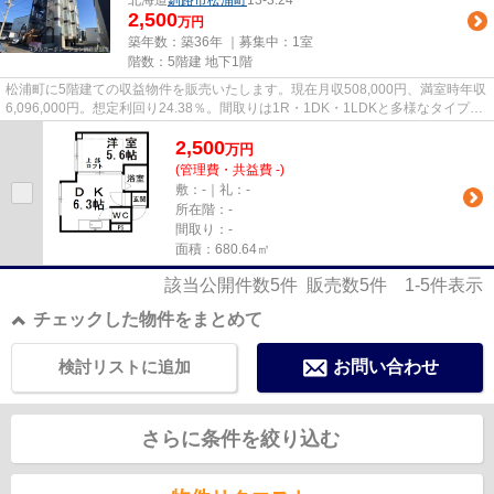
北海道
釧路市
松浦町
13-3.24
2,500
万円
築年数：築36年 ｜募集中：
1室
階数：5階建 地下1階
松浦町に5階建ての収益物件を販売いたします。現在月収508,000円、満室時年収
6,096,000円。想定利回り24.38％。間取りは1R・1DK・1LDKと多様なタイプ♪
現在19戸中16戸在室。空室のお部...
2,500
万
円
(管理費・共益費 -)
敷：-｜礼：-
所在階：-
間取り：-
面積：680.64㎡
該当公開件数
5
件 販売数
5
件
1-5
件表示
チェックした物件をまとめて
検討リストに追加
お問い合わせ
さらに条件を絞り込む