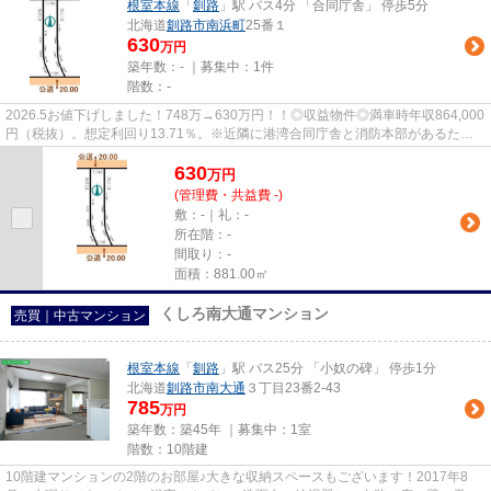
根室本線
「
釧路
」駅 バス4分 「合同庁舎」 停歩5分
北海道
釧路市
南浜町
25番１
630
万円
築年数：- ｜募集中：
1件
階数：-
2026.5お値下げしました！748万→630万円！！◎収益物件◎満車時年収864,000
円（税抜）。想定利回り13.71％。※近隣に港湾合同庁舎と消防本部があるた
め、3月4月は入れ替わりが多くあります。
630
万
円
(管理費・共益費 -)
敷：-｜礼：-
所在階：-
間取り：-
面積：881.00㎡
くしろ南大通マンション
売買｜中古マンション
根室本線
「
釧路
」駅 バス25分 「小奴の碑」 停歩1分
北海道
釧路市
南大通
３丁目23番2-43
785
万円
築年数：築45年 ｜募集中：
1室
階数：10階建
10階建マンションの2階のお部屋♪大きな収納スペースもございます！2017年8