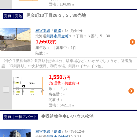
面積：184.09㎡
黒金町13丁目26-3，5，30売地
売買｜売地
根室本線
「
釧路
」駅 徒歩4分
北海道
釧路市
黒金町
１３丁目２６番3、5、30
1,550
万円
築年数：- ｜募集中：
1件
階数：-
《仲介手数料無料》釧路駅徒歩約4分。駐車場などにいかがでしょうか。近隣施
設：JR釧路駅、中央郵便局、和商市場、釧路ロイヤルイン他。
1,550
万
円
(管理費・共益費 -)
敷：-｜礼：-
所在階：-
間取り：-
面積：542.13㎡
◆収益物件◆LPハウス松浦
売買｜一棟アパート
根室本線
「
釧路
」駅 徒歩12分