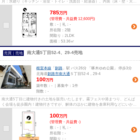
月：水廻り（キッチン・浴室・トイレ・洗面台・給湯器）、内装（床・壁・天
井・建具）・サッシ内窓 リフォー...
785
万
円
(管理費・共益費 12,600円)
敷：-｜礼：-
所在階：2階
間取り：2LDK
面積：53.36㎡
南大通5丁目52-4、29-4売地
売買｜売地
根室本線
「
釧路
」駅 バス26分 「啄木ゆめ公園」 停歩3分
北海道
釧路市
南大通
５丁目52-4，29-4
100
万円
築年数：- ｜募集中：
1件
階数：-
南大通5丁目に建物付きの土地を販売いたします。霧フェスや港まつり、どんぱ
く会場も徒歩圏内！建物付きですが、解体のほかに建物を倉庫利用などにいかが
でしょうか？お問い合わせは01...
100
万
円
(管理費・共益費 -)
敷：-｜礼：-
所在階：-
間取り：-