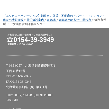
【ユタカコーポレーション】釧路市の賃貸・不動産のアパート・マンション・
借家の情報満載
>
周辺施設案内
>
釧路市
>
釧路市の市役所・区役所
>
釧路市役
所 上下水道部 音別浄化センター
〒085-0057 北海道釧路市愛国西1
丁目31番16号
TEL.0154-39-3949
FAX.0154-38-0246
北海道知事釧路（8）第391号
COPYRIGHT(c) Yutaka CO.,LTD. ALL RIGHTS
RESERVED.