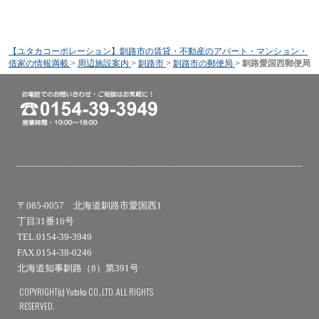
【ユタカコーポレーション】釧路市の賃貸・不動産のアパート・マンション・
借家の情報満載
>
周辺施設案内
>
釧路市
>
釧路市の郵便局
>
釧路愛国西郵便局
〒085-0057 北海道釧路市愛国西1
丁目31番16号
TEL.0154-39-3949
FAX.0154-38-0246
北海道知事釧路（8）第391号
COPYRIGHT(c) Yutaka CO.,LTD. ALL RIGHTS
RESERVED.