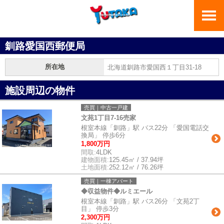
釧路愛国西郵便局
所在地
北海道釧路市愛国西１丁目31-18
施設周辺の物件
売買｜中古一戸建
文苑1丁目7-16売家
根室本線「釧路」駅 バス22分 「愛国電話交
換局」 停歩6分
1,800万円
間取:
4LDK
建物面積:
125.45㎡ / 37.94坪
土地面積:
252.12㎡ / 76.26坪
売買｜一棟アパート
◆収益物件◆ルミエール
根室本線「釧路」駅 バス26分 「文苑2丁
目」 停歩3分
2,300万円