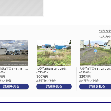
つねか
つねか
浦北2丁目3-44，45，…
大楽毛3線185-24，25売…
大楽毛5丁目5-5，24，25
6.00㎡
-/713.68㎡
-/290.64㎡
300
120
万円
万円
万円
0m／10分
約5275m／66分
約4757m／60分
詳細を見る
詳細を見る
詳細を見る