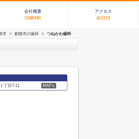
会社概要
アクセス
COMPANY
ACCESS
路市
>
釧路市の歯科
>
つねかわ歯科
丁目7-11
MAP
▼