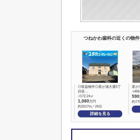
つねかわ歯科の近くの物件
◎収益物件◎星が浦大通5丁
星が
目収…
-/48
-/172.24㎡
590
1,080
万円
約77
約2017m／26分
詳細を見る