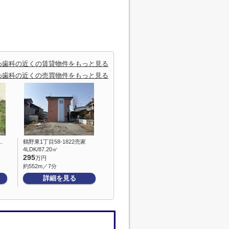
わ歯科の近くの賃貸物件をもっと見る
わ歯科の近くの売買物件をもっと見る
…
鶴野東1丁目58-1822売家
4LDK/87.20㎡
295
万円
約552m／7分
詳細を見る