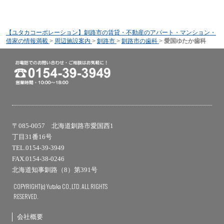
【ユタカコーポレーション】釧路市の賃貸・不動産のアパート・マンション・
借家の情報満載
>
周辺施設案内
>
釧路市
>
釧路市の歯科
>
愛国ゆたか歯科
〒085-0057 北海道釧路市愛国西1
丁目31番16号
TEL.0154-39-3949
FAX.0154-38-0246
北海道知事釧路（8）第391号
COPYRIGHT(c) Yutaka CO.,LTD. ALL RIGHTS
RESERVED.
会社概要