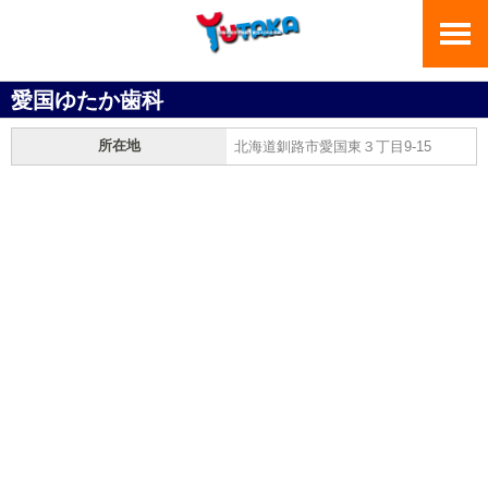
愛国ゆたか歯科
所在地
北海道釧路市愛国東３丁目9-15