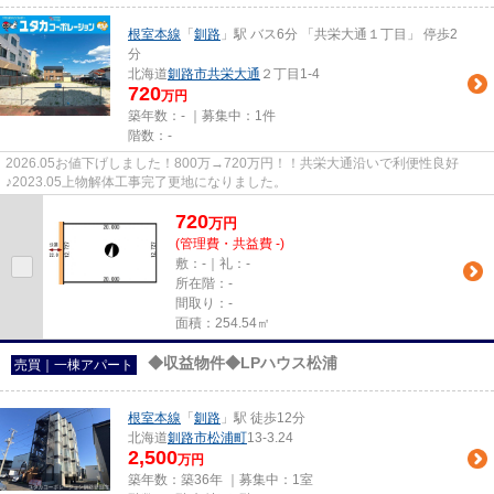
根室本線
「
釧路
」駅 バス6分 「共栄大通１丁目」 停歩2
分
北海道
釧路市
共栄大通
２丁目1-4
720
万円
築年数：- ｜募集中：
1件
階数：-
2026.05お値下げしました！800万→720万円！！共栄大通沿いで利便性良好
♪2023.05上物解体工事完了更地になりました。
720
万
円
(管理費・共益費 -)
敷：-｜礼：-
所在階：-
間取り：-
面積：254.54㎡
◆収益物件◆LPハウス松浦
売買｜一棟アパート
根室本線
「
釧路
」駅 徒歩12分
北海道
釧路市
松浦町
13-3.24
2,500
万円
築年数：築36年 ｜募集中：
1室