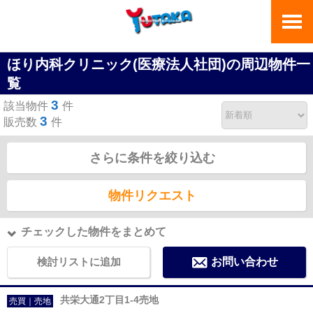
ほり内科クリニック(医療法人社団)の周辺物件一
覧
3
該当物件
件
3
販売数
件
さらに条件を絞り込む
物件リクエスト
チェックした物件をまとめて
検討リストに追加
お問い合わせ
共栄大通2丁目1-4売地
売買｜売地