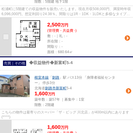
階数：5階建 地下1階
松浦町に5階建ての収益物件を販売いたします。現在月収508,000円、満室時年収
6,096,000円。想定利回り24.38％。間取りは1R・1DK・1LDKと多様なタイプ♪
現在19戸中16戸在室。空室のお部...
2,500
万
円
(管理費・共益費 -)
敷：-｜礼：-
所在階：-
間取り：-
面積：680.64㎡
◆収益物件◆新富町5-4
売買｜その他
根室本線
「
釧路
」駅 バス13分 「身障者福祉センタ
ー」 停歩3分
北海道
釧路市
新富町
5-4
1,600
万円
築年数：築57年 ｜募集中：
1室
階数：2階建
こちらの物件は最寄りのスーパー「ザ・ビッグ 川北店」が400m以内にあります
(*^^*)
1,600
万
円