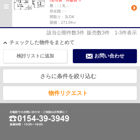
(管理費・共益費 -)
敷：-｜礼：-
所在階：-
間取り：3LDK
面積：271.04㎡
該当公開件数
3
件 販売数
3
件
1-3
件表示
チェックした物件をまとめて
検討リストに追加
お問い合わせ
さらに条件を絞り込む
物件リクエスト