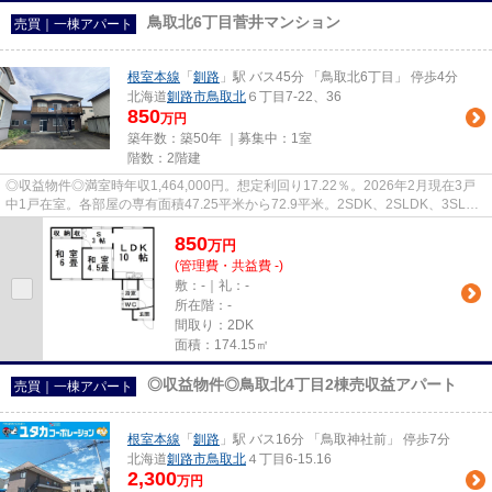
鳥取北6丁目菅井マンション
売買｜一棟アパート
根室本線
「
釧路
」駅 バス45分 「鳥取北6丁目」 停歩4分
北海道
釧路市
鳥取北
６丁目7-22、36
850
万円
築年数：築50年 ｜募集中：
1室
階数：2階建
◎収益物件◎満室時年収1,464,000円。想定利回り17.22％。2026年2月現在3戸
中1戸在室。各部屋の専有面積47.25平米から72.9平米。2SDK、2SLDK、3SLDK
サイズの違う各1部屋ずつ、3部屋の収...
850
万
円
(管理費・共益費 -)
敷：-｜礼：-
所在階：-
間取り：2DK
面積：174.15㎡
◎収益物件◎鳥取北4丁目2棟売収益アパート
売買｜一棟アパート
根室本線
「
釧路
」駅 バス16分 「鳥取神社前」 停歩7分
北海道
釧路市
鳥取北
４丁目6-15.16
2,300
万円