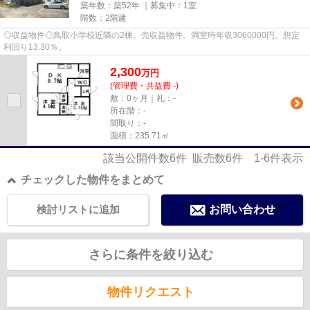
築年数：築52年 ｜募集中：
1室
階数：2階建
◎収益物件◎鳥取小学校近隣の2棟。売収益物件。満室時年収3060000円。想定
利回り13.30％。
2,300
万
円
(管理費・共益費 -)
敷：0ヶ月｜礼：-
所在階：-
間取り：-
面積：235.71㎡
該当公開件数
6
件 販売数
6
件
1-6
件表示
チェックした物件をまとめて
検討リストに追加
お問い合わせ
さらに条件を絞り込む
物件リクエスト