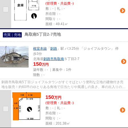
(管理費・共益費 -)
敷：-｜礼：-
所在階：-
間取り：-
面積：49.41㎡
鳥取南5丁目2-7売地
売買｜売地
根室本線
「
釧路
」駅 バス25分 「ジョイフルタウン」 停
歩3分
北海道
釧路市
鳥取南
５丁目2-7
150
万円
築年数：- ｜募集中：
1件
階数：-
釧路市鳥取南5丁目ジョイフルタウンがすぐそばという便利な立地の建物付き売
地を販売！約60坪のゆとりある角地で日当たりや風通しの良さ、車の出入りのし
やすさなど、角地ならではの魅...
150
万
円
(管理費・共益費 -)
敷：-｜礼：-
所在階：-
間取り：-
面積：201.38㎡