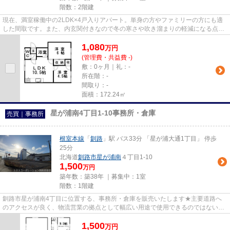
階数：2階建
現在、満室稼働中の2LDK×4戸入りアパート。単身の方やファミリーの方にも適
した間取です。また、内玄関付きなので冬の寒さや吹き溜まりの軽減になる点も
ポイントです。現月収138,000円...
1,080
万
円
(管理費・共益費 -)
敷：0ヶ月｜礼：-
所在階：-
間取り：-
面積：172.24㎡
星が浦南4丁目1-10事務所・倉庫
売買｜事務所
根室本線
「
釧路
」駅 バス33分 「星が浦大通1丁目」 停歩
25分
北海道
釧路市
星が浦南
４丁目1-10
1,500
万円
築年数：築38年 ｜募集中：
1室
階数：1階建
釧路市星が浦南4丁目に位置する、事務所・倉庫を販売いたします★主要道路へ
のアクセスが良く、物流営業の拠点として幅広い用途で使用できるのではないで
しょうか♪ゆとりある倉庫と休憩...
1,500
万
円