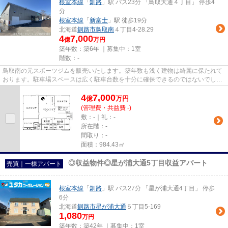
根室本線
「
釧路
」駅 バス23分 「鳥取大通４丁目」 停歩4
分
根室本線
「
新富士
」駅 徒歩19分
北海道
釧路市
鳥取南
４丁目4-28.29
4
7,000
億
万円
築年数：築6年 ｜募集中：
1室
階数：-
鳥取南の元スポーツジムを販売いたします。築年数も浅く建物は綺麗に保たれて
おります。駐車場スペースは広く駐車台数を十分に確保できるのではないでしょ
うか。また、建物はお客様の...
4
7,000
億
万
円
(管理費・共益費 -)
敷：-｜礼：-
所在階：-
間取り：-
面積：984.43㎡
◎収益物件◎星が浦大通5丁目収益アパート
売買｜一棟アパート
根室本線
「
釧路
」駅 バス27分 「星が浦大通4丁目」 停歩
6分
北海道
釧路市
星が浦大通
５丁目5-169
1,080
万円
築年数：築42年 ｜募集中：
1室