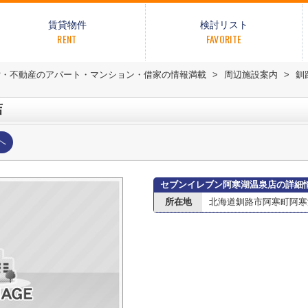
賃貸物件
検討リスト
RENT
FAVORITE
貸・不動産のアパート・マンション・借家の情報満載
>
周辺施設案内
>
釧
店
へ
セブンイレブン阿寒湖温泉店の詳細
所在地
北海道釧路市阿寒町阿寒湖