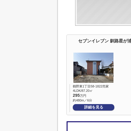
セブンイレブン 釧路星が
鶴野東1丁目58-1822売家
4LDK/87.20㎡
295
万円
約480m／6分
詳細を見る