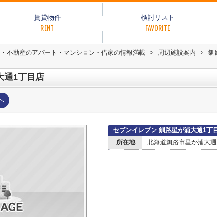
賃貸物件
検討リスト
RENT
FAVORITE
貸・不動産のアパート・マンション・借家の情報満載
>
周辺施設案内
>
釧
大通1丁目店
へ
セブンイレブン 釧路星が浦大通1丁
所在地
北海道釧路市星が浦大通１