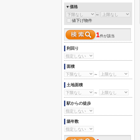
▼価格
～
値下げ物件
1
件が該当
利回り
面積
～
土地面積
～
駅からの徒歩
築年数