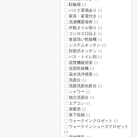
駐輪場
(-)
バイク置場あり
(-)
家具・家電付き
(-)
洗濯機置場有
(-)
外観タイル張り
(-)
コンロ２口以上
(-)
食器洗い乾燥機
(-)
システムキッチン
(-)
対面式キッチン
(-)
バス・トイレ別
(-)
追焚機能浴室
(-)
浴室乾燥機
(-)
温水洗浄便座
(-)
洗面台
(-)
洗髪洗面化粧台
(-)
シャワー
(-)
独立洗面台
(-)
エアコン
(-)
床暖房
(-)
床下収納
(-)
ウォークインクロゼット
(-)
ウォークインシューズクロゼット
(-)