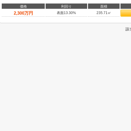
価格
利回り
面積
2,300
万円
表面13.30%
235.71㎡
該