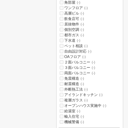
角部屋
(-)
ワンフロア
(-)
高層ビル
(-)
飲食店可
(-)
居抜物件
(-)
個別空調
(-)
都市ガス
(-)
下水道
(-)
ペット相談
(-)
自由設計対応
(-)
OAフロア
(-)
２面バルコニー
(-)
３面バルコニー
(-)
両面バルコニー
(-)
免震構造
(-)
耐震構造
(-)
外断熱工法
(-)
アイランドキッチン
(-)
複層ガラス
(-)
オープンハウス実施中
(-)
給湯室
(-)
輸入住宅
(-)
機械警備
(-)