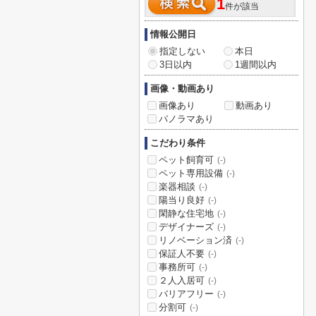
1
件が該当
情報公開日
指定しない
本日
3日以内
1週間以内
画像・動画あり
画像あり
動画あり
パノラマあり
こだわり条件
ペット飼育可
(-)
ペット専用設備
(-)
楽器相談
(-)
陽当り良好
(-)
閑静な住宅地
(-)
デザイナーズ
(-)
リノベーション済
(-)
保証人不要
(-)
事務所可
(-)
２人入居可
(-)
バリアフリー
(-)
分割可
(-)