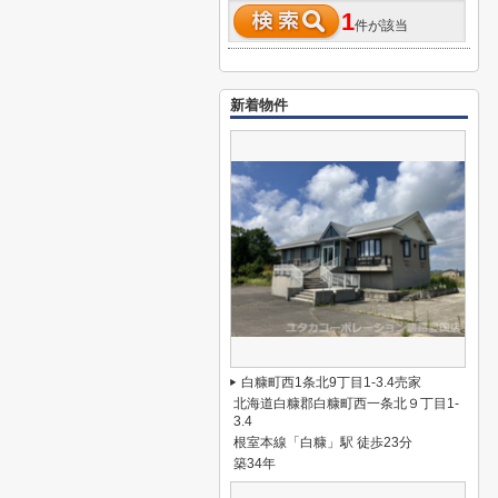
1
件が該当
新着物件
白糠町西1条北9丁目1-3.4売家
北海道白糠郡白糠町西一条北９丁目1-
3.4
根室本線「白糠」駅 徒歩23分
築34年