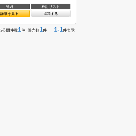
詳細
検討リスト
詳細を見る
追加する
1
1
1-1
当公開件数
件 販売数
件
件表示