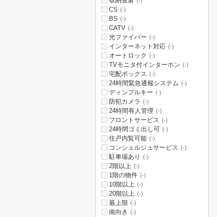
収納豊富
(-)
CS
(-)
BS
(-)
CATV
(-)
光ファイバー
(-)
インターネット対応
(-)
オートロック
(-)
TVモニタ付インターホン
(-)
宅配ボックス
(-)
24時間緊急通報システム
(-)
ディンプルキー
(-)
防犯カメラ
(-)
24時間有人管理
(-)
フロントサービス
(-)
24時間ゴミ出し可
(-)
住戸内覧可能
(-)
コンシェルジュサービス
(-)
駐車場あり
(-)
2階以上
(-)
1階の物件
(-)
10階以上
(-)
20階以上
(-)
最上階
(-)
南向き
(-)