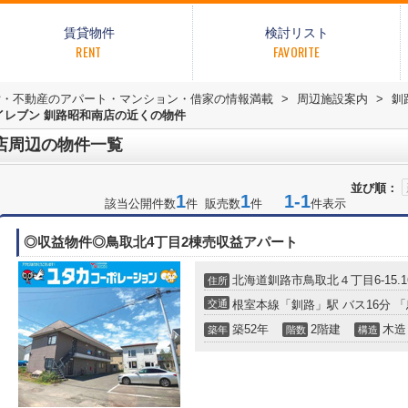
賃貸物件
検討リスト
RENT
FAVORITE
貸・不動産のアパート・マンション・借家の情報満載
>
周辺施設案内
>
釧
イレブン 釧路昭和南店の近くの物件
店周辺の物件一覧
並び順：
1
1
1-1
該当公開件数
件 販売数
件
件表示
◎収益物件◎鳥取北4丁目2棟売収益アパート
北海道
釧路市
鳥取北
４丁目6-15.1
住所
交通
根室本線
「
釧路
」駅 バス16分 
築52年
2階建
木造
築年
階数
構造