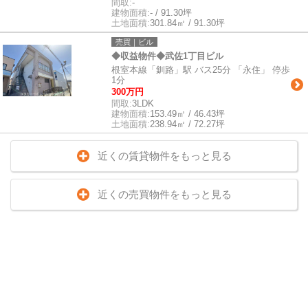
間取:
-
建物面積:
- / 91.30坪
土地面積:
301.84㎡ / 91.30坪
売買｜ビル
◆収益物件◆武佐1丁目ビル
根室本線「釧路」駅 バス25分 「永住」 停歩
1分
300万円
間取:
3LDK
建物面積:
153.49㎡ / 46.43坪
土地面積:
238.94㎡ / 72.27坪
近くの賃貸物件をもっと見る
近くの売買物件をもっと見る