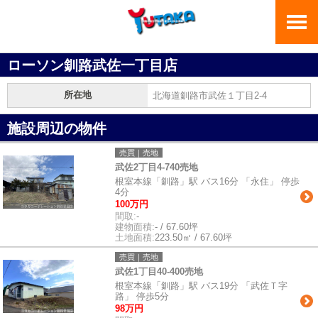
ローソン釧路武佐一丁目店
所在地
北海道釧路市武佐１丁目2-4
施設周辺の物件
売買｜売地
武佐2丁目4-740売地
根室本線「釧路」駅 バス16分 「永住」 停歩
4分
100万円
間取:
-
建物面積:
- / 67.60坪
土地面積:
223.50㎡ / 67.60坪
売買｜売地
武佐1丁目40-400売地
根室本線「釧路」駅 バス19分 「武佐Ｔ字
路」 停歩5分
98万円