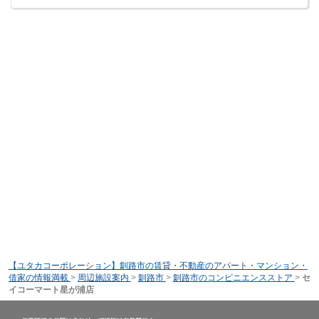
【ユタカコーポレーション】釧路市の賃貸・不動産のアパート・マンション・
借家の情報満載
>
周辺施設案内
>
釧路市
>
釧路市のコンビニエンスストア
>
セ
イコーマート星が浦店