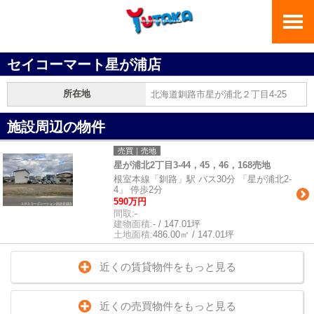
セイコーマート星が浦店
所在地
北海道釧路市星が浦北２丁目4-25
施設周辺の物件
売買｜売地
星が浦北2丁目3-44，45，46，168売地
根室本線「釧路」駅 バス30分 「星が浦北2-
4」 停歩2分
590万円
間取:
-
建物面積:
- / 147.01坪
土地面積:
486.00㎡ / 147.01坪
近くの賃貸物件をもっと見る
近くの売買物件をもっと見る