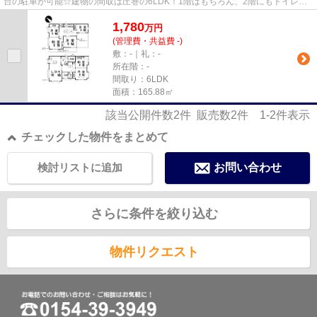
台の駐車が可能☆建物の間取は圧巻の6LDK！1階はもちろん、2階にもトイレや
脱衣スペース、シャワールームも...
1,780
万
円
(管理費・共益費 -)
敷：-｜礼：-
所在階：-
間取り：6LDK
面積：165.88㎡
該当公開件数
2
件 販売数
2
件
1-2
件表示
チェックした物件をまとめて
検討リストに追加
お問い合わせ
さらに条件を絞り込む
物件リクエスト