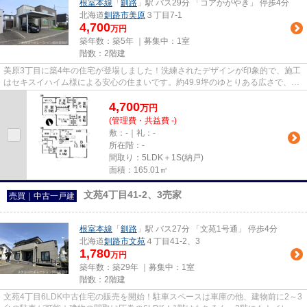
根室本線
「
釧路
」駅 バス29分 「コアかがやき」 停歩4分
北海道
釧路市
美原
３丁目7-1
4,700
万円
築年数：築5年 ｜募集中：
1室
階数：2階建
美原3丁目に築4年の住宅が登場しました！洗練されたデザインが印象的で、施工
はセキスイハイム様による安心の住まいです。約49.9坪のゆとりある広さで、快
適にお過ごしいただけます。...
4,700
万
円
(管理費・共益費 -)
敷：-｜礼：-
所在階：-
間取り：5LDK＋1S(納戸)
面積：165.01㎡
文苑4丁目41-2、3売家
売買｜中古一戸建
根室本線
「
釧路
」駅 バス27分 「文苑1号通」 停歩4分
北海道
釧路市
文苑
４丁目41-2、3
1,780
万円
築年数：築29年 ｜募集中：
1室
階数：2階建
文苑4丁目6LDK中古住宅の販売を開始！駐車スペースは車庫の他、建物前に2～3