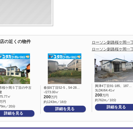
店の近くの物件
ローソン釧路桜ケ岡一
ローソン釧路桜ケ岡一
興津4丁目91-185、187…
市桜ケ岡５丁目の中古
春採6丁目52-5，54-28…
3LDK/64.41㎡
建
-/273.00㎡
200
万円
75.77㎡
200
万円
約762m／10分
万円
約1243m／16分
79m／20分
詳細を見る
詳細を見る
詳細を見る