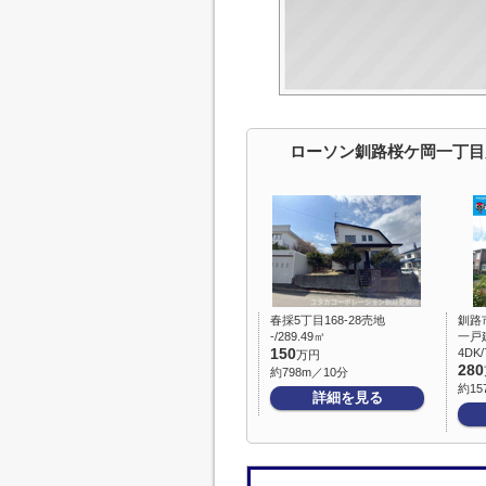
ローソン釧路桜ケ岡一丁目
春採5丁目168-28売地
釧路
-/289.49㎡
一戸
150
4DK/
万円
280
約798m／10分
約15
詳細を見る