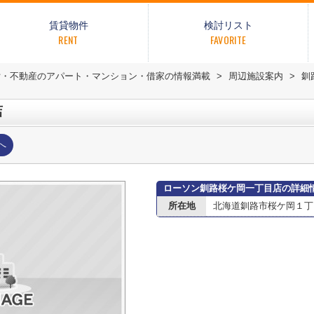
賃貸物件
検討リスト
RENT
FAVORITE
貸・不動産のアパート・マンション・借家の情報満載
>
周辺施設案内
>
釧
店
へ
ローソン釧路桜ケ岡一丁目店の詳細
所在地
北海道釧路市桜ケ岡１丁目