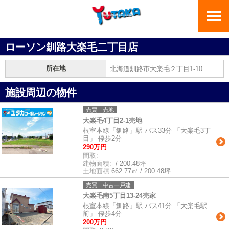
ローソン釧路大楽毛二丁目店
所在地
北海道釧路市大楽毛２丁目1-10
施設周辺の物件
売買｜売地
大楽毛4丁目2-1売地
根室本線「釧路」駅 バス33分 「大楽毛3丁
目」 停歩2分
290万円
間取:
-
建物面積:
- / 200.48坪
土地面積:
662.77㎡ / 200.48坪
売買｜中古一戸建
大楽毛南5丁目13-24売家
根室本線「釧路」駅 バス41分 「大楽毛駅
前」 停歩4分
200万円