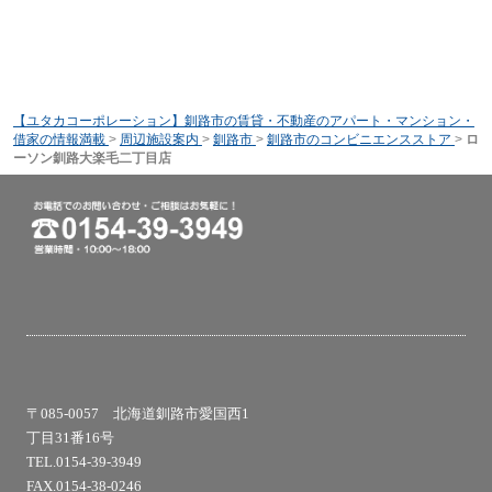
【ユタカコーポレーション】釧路市の賃貸・不動産のアパート・マンション・
借家の情報満載
>
周辺施設案内
>
釧路市
>
釧路市のコンビニエンスストア
>
ロ
ーソン釧路大楽毛二丁目店
〒085-0057 北海道釧路市愛国西1
丁目31番16号
TEL.0154-39-3949
FAX.0154-38-0246