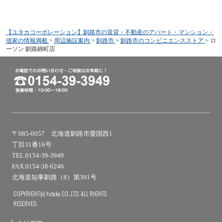
【ユタカコーポレーション】釧路市の賃貸・不動産のアパート・マンション・
借家の情報満載
>
周辺施設案内
>
釧路市
>
釧路市のコンビニエンスストア
>
ロ
ーソン 釧路錦町店
〒085-0057 北海道釧路市愛国西1
丁目31番16号
TEL.0154-39-3949
FAX.0154-38-0246
北海道知事釧路（8）第391号
COPYRIGHT(c) Yutaka CO.,LTD. ALL RIGHTS
RESERVED.