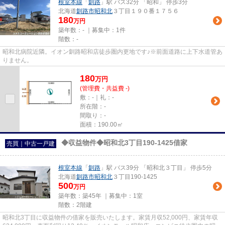
根室本線
「
釧路
」駅 バス32分 「昭和」 停歩3分
北海道
釧路市
昭和北
３丁目１９０番１７５６
180
万円
築年数：- ｜募集中：
1件
階数：-
昭和北病院近隣。イオン釧路昭和店徒歩圏内更地です♪※前面道路に上下水道管あ
りません。
180
万
円
(管理費・共益費 -)
敷：-｜礼：-
所在階：-
間取り：-
面積：190.00㎡
◆収益物件◆昭和北3丁目190-1425借家
売買｜中古一戸建
根室本線
「
釧路
」駅 バス39分 「昭和北３丁目」 停歩5分
北海道
釧路市
昭和北
３丁目190-1425
500
万円
築年数：築45年 ｜募集中：
1室
階数：2階建
昭和北3丁目に収益物件の借家を販売いたします。家賃月収52,000円、家賃年収