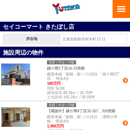
セイコーマート きたぼし店
所在地
北海道釧路市材木町12-11
施設周辺の物件
売買｜中古一戸建
緑ケ岡1丁目16-33売家
根室本線「釧路」駅 バス20分 「緑ケ岡3丁
目」 停歩4分
180万円
間取:
5LDK
建物面積:
88.29㎡ / 26.70坪
土地面積:
165.29㎡ / 50.00坪
売買｜中古一戸建
【商談中】緑ケ岡4丁目32-327，329売家
根室本線「釧路」駅 バス21分 「清明小学
校」 停歩4分
1,900万円