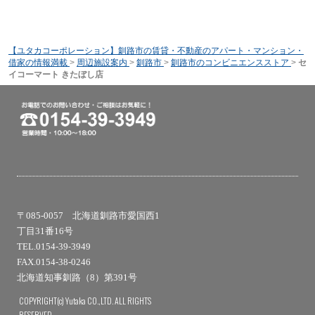
【ユタカコーポレーション】釧路市の賃貸・不動産のアパート・マンション・
借家の情報満載
>
周辺施設案内
>
釧路市
>
釧路市のコンビニエンスストア
>
セ
イコーマート きたぼし店
〒085-0057 北海道釧路市愛国西1
丁目31番16号
TEL.0154-39-3949
FAX.0154-38-0246
北海道知事釧路（8）第391号
COPYRIGHT(c) Yutaka CO.,LTD. ALL RIGHTS
RESERVED.