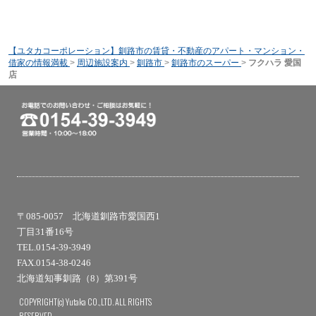
【ユタカコーポレーション】釧路市の賃貸・不動産のアパート・マンション・
借家の情報満載
>
周辺施設案内
>
釧路市
>
釧路市のスーパー
>
フクハラ 愛国
店
〒085-0057 北海道釧路市愛国西1
丁目31番16号
TEL.0154-39-3949
FAX.0154-38-0246
北海道知事釧路（8）第391号
COPYRIGHT(c) Yutaka CO.,LTD. ALL RIGHTS
RESERVED.