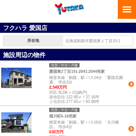
フクハラ 愛国店
所在地
北海道釧路市愛国東１丁目10-1
施設周辺の物件
売買｜中古一戸建
愛国東2丁目191-2043.2044売家
根室本線「釧路」駅 バス24分 「愛国北園
通」 停歩2分
2,549万円
間取:
4LDK＋1S(納戸)
建物面積:
122.85㎡ / 37.16坪
土地面積:
277.65㎡ / 83.98坪
売買｜中古一戸建
堀川町6-16売家
根室本線「釧路」駅 バス16分 「古川橋
詰」 停歩4分
630万円