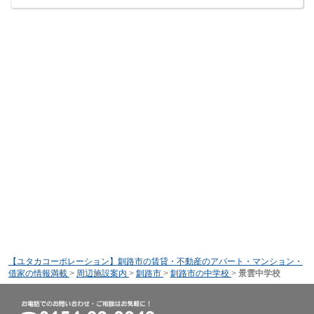
【ユタカコーポレーション】釧路市の賃貸・不動産のアパート・マンション・
借家の情報満載
>
周辺施設案内
>
釧路市
>
釧路市の中学校
>
景雲中学校