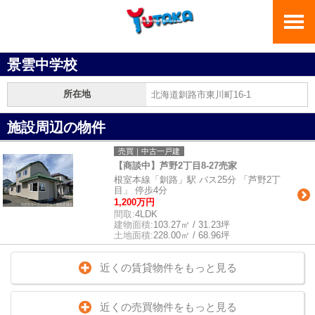
景雲中学校
所在地
北海道釧路市東川町16-1
施設周辺の物件
売買｜中古一戸建
【商談中】芦野2丁目8-27売家
根室本線「釧路」駅 バス25分 「芦野2丁
目」 停歩4分
1,200万円
間取:
4LDK
建物面積:
103.27㎡ / 31.23坪
土地面積:
228.00㎡ / 68.96坪
近くの賃貸物件をもっと見る
近くの売買物件をもっと見る