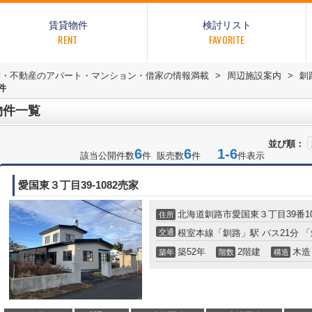
賃貸物件
検討リスト
RENT
FAVORITE
貸・不動産のアパート・マンション・借家の情報満載
>
周辺施設案内
>
釧
件
物件一覧
並び順：
6
6
1-6
該当公開件数
件 販売数
件
件表示
愛国東３丁目39-1082売家
北海道
釧路市
愛国東
３丁目39番10
住所
交通
根室本線
「
釧路
」駅 バス21分 
築52年
2階建
木造
築年
階数
構造