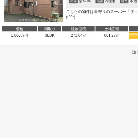
築57年
2階建
木造
築年
階数
構造
こちらの物件は最寄りのスーパー「ザ・ビ
(*^^*)
価格
間取り
建物面積
土地面積
1,600
万円
3LDK
271.04㎡
661.27㎡
該