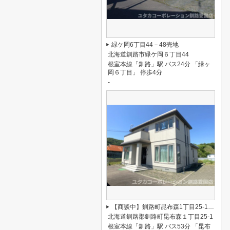
緑ケ岡6丁目44－48売地
北海道釧路市緑ケ岡６丁目44
根室本線「釧路」駅 バス24分 「緑ヶ
岡６丁目」 停歩4分
-
【商談中】釧路町昆布森1丁目25-1売家
北海道釧路郡釧路町昆布森１丁目25-1
根室本線「釧路」駅 バス53分 「昆布