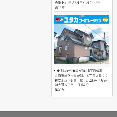
森坂下」 停歩2分車25分 14.6km
築14年
◆収益物件◆星が浦北5丁目借家
北海道釧路市星が浦北５丁目２番２２
根室本線「釧路」駅 バス28分 「星が
浦大通５丁目」 停歩7分
築39年