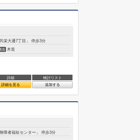
「共栄大通7丁目」 停歩3分
木造
構造
詳細
検討リスト
詳細を見る
追加する
「身障者福祉センター」 停歩3分