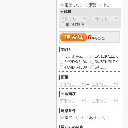
指定しない
新築
中古
▼価格
～
値下げ物件
6
件が該当
間取り
ワンルーム
1K/1DK/1LDK
2K/2DK/2LDK
3K/3DK/3LDK
4K/4DK/4LDK
5K以上
面積
～
土地面積
～
建築条件
指定しない
あり
なし
駅からの徒歩