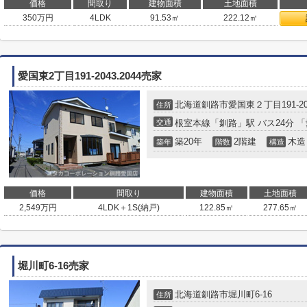
価格
間取り
建物面積
土地面積
350
万円
4LDK
91.53㎡
222.12㎡
愛国東2丁目191-2043.2044売家
北海道
釧路市
愛国東
２丁目191-20
住所
交通
根室本線
「
釧路
」駅 バス24分 
築20年
2階建
木造
築年
階数
構造
価格
間取り
建物面積
土地面積
2,549
万円
4LDK＋1S(納戸)
122.85㎡
277.65㎡
堀川町6-16売家
北海道
釧路市
堀川町
6-16
住所