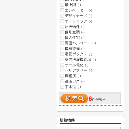
最上階
(-)
エレベーター
(-)
デザイナーズ
(-)
オートロック
(-)
居抜物件
(-)
個別空調
(-)
輸入住宅
(-)
両面バルコニー
(-)
機械警備
(-)
宅配ボックス
(-)
室内洗濯機置場
(-)
オール電化
(-)
バリアフリー
(-)
床暖房
(-)
都市ガス
(-)
下水道
(-)
6
件が該当
新着物件