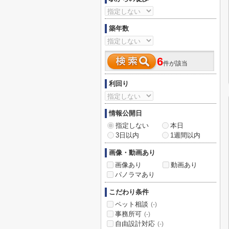
築年数
6
件が該当
利回り
情報公開日
指定しない
本日
3日以内
1週間以内
画像・動画あり
画像あり
動画あり
パノラマあり
こだわり条件
ペット相談
(-)
事務所可
(-)
自由設計対応
(-)