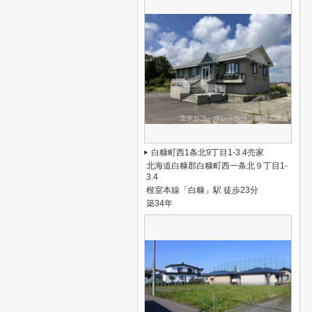
白糠町西1条北9丁目1-3.4売家
北海道白糠郡白糠町西一条北９丁目1-
3.4
根室本線「白糠」駅 徒歩23分
築34年