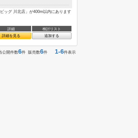
ッグ 川北店」が400m以内にあります
詳細
検討リスト
詳細を見る
追加する
6
6
1-6
当公開件数
件 販売数
件
件表示