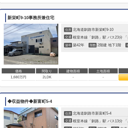
新栄町9-10事務所兼住宅
北海道
釧路市
新栄町
9-10
住所
交通
根室本線
「
釧路
」駅 バス23分 
築42年
2階建 地下1階
築年
階数
価格
間取り
建物面積
土地面積
1,680
万円
2LDK
-
-
◆収益物件◆新富町5-4
北海道
釧路市
新富町
5-4
住所
交通
根室本線
「
釧路
」駅 バス13分 