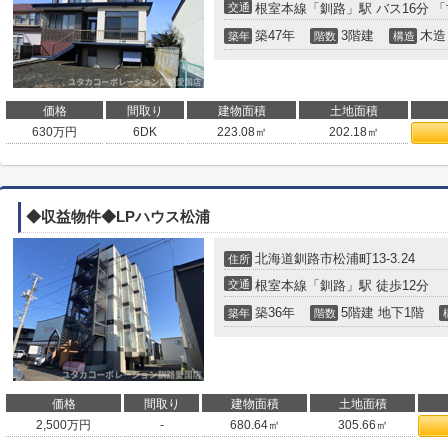
交通
根室本線
「
釧路
」駅 バス16分 
築47年
3階建
木造
築年
階数
構造
価格
間取り
建物面積
土地面積
630
万円
6DK
223.08㎡
202.18㎡
◆収益物件◆LPハウス松浦
北海道
釧路市
松浦町
13-3.24
住所
交通
根室本線
「
釧路
」駅 徒歩12分
築36年
5階建 地下1階
築年
階数
価格
間取り
建物面積
土地面積
2,500
万円
-
680.64㎡
305.66㎡