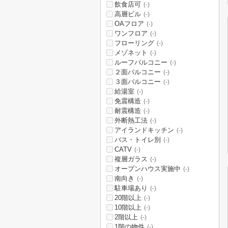
飲食店可
(-)
高層ビル
(-)
OAフロア
(-)
ワンフロア
(-)
フローリング
(-)
メゾネット
(-)
ルーフバルコニー
(-)
２面バルコニー
(-)
３面バルコニー
(-)
給湯室
(-)
免震構造
(-)
耐震構造
(-)
外断熱工法
(-)
アイランドキッチン
(-)
バス・トイレ別
(-)
CATV
(-)
複層ガラス
(-)
オープンハウス実施中
(-)
南向き
(-)
駐車場あり
(-)
20階以上
(-)
10階以上
(-)
2階以上
(-)
1階の物件
(-)