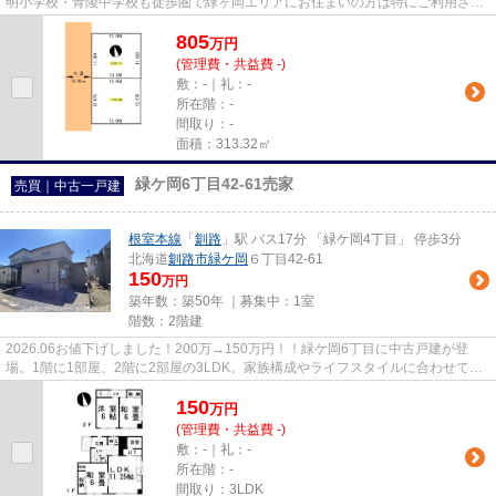
明小学校・青陵中学校も徒歩圏で緑ヶ岡エリアにお住まいの方は特にご利用され
るショッピングマート雷さとうさ...
805
万
円
(管理費・共益費 -)
敷：-｜礼：-
所在階：-
間取り：-
面積：313.32㎡
緑ケ岡6丁目42-61売家
売買｜中古一戸建
根室本線
「
釧路
」駅 バス17分 「緑ケ岡4丁目」 停歩3分
北海道
釧路市
緑ケ岡
６丁目42-61
150
万円
築年数：築50年 ｜募集中：
1室
階数：2階建
2026.06お値下げしました！200万→150万円！！緑ケ岡6丁目に中古戸建が登
場。1階に1部屋、2階に2部屋の3LDK。家族構成やライフスタイルに合わせて使
い勝手の良い間取りです。駐車スペー...
150
万
円
(管理費・共益費 -)
敷：-｜礼：-
所在階：-
間取り：3LDK