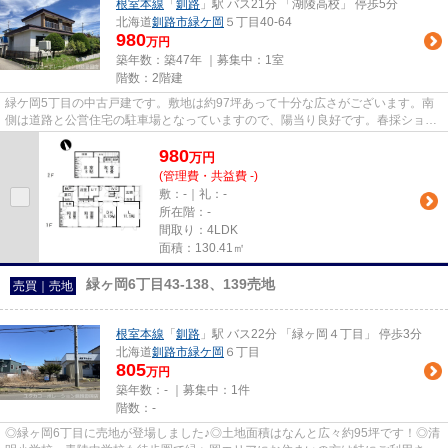
根室本線
「
釧路
」駅 バス21分 「湖陵高校」 停歩5分
北海道
釧路市
緑ケ岡
５丁目40-64
980
万円
築年数：築47年 ｜募集中：
1室
階数：2階建
緑ケ岡5丁目の中古戸建です。敷地は約97坪あって十分な広さがございます。南
側は道路と公営住宅の駐車場となっていますので、陽当り良好です。春採ショッ
ピングセンターにも近く、買い...
980
万
円
(管理費・共益費 -)
敷：-｜礼：-
所在階：-
間取り：4LDK
面積：130.41㎡
緑ヶ岡6丁目43-138、139売地
売買｜売地
根室本線
「
釧路
」駅 バス22分 「緑ヶ岡４丁目」 停歩3分
北海道
釧路市
緑ケ岡
６丁目
805
万円
築年数：- ｜募集中：
1件
階数：-
◎緑ヶ岡6丁目に売地が登場しました♪◎土地面積はなんと広々約95坪です！◎清