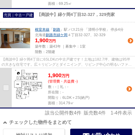
面積：69.25㎡
【商談中】緑ケ岡4丁目32-327，329売家
売買｜中古一戸建
根室本線
「
釧路
」駅 バス21分 「清明小学校」 停歩4分
北海道
釧路市
緑ケ岡
４丁目32-327、32-329
1,900
万円
築年数：築43年 ｜募集中：
1室
階数：2階建
【商談中】緑ケ岡4丁目に6SLDKの中古戸建です！土地は182.7坪、建物は95坪
の大きな住宅です。広々リビングとダイニイング、リビング中心の明るいファミ
リー空間が魅力です。小・中学校...
1,900
万
円
(管理費・共益費 -)
敷：-｜礼：-
所在階：-
間取り：6LDK＋2S(納戸)
面積：314.79㎡
該当公開件数
4
件 販売数
4
件
1-4
件表示
チェックした物件をまとめて