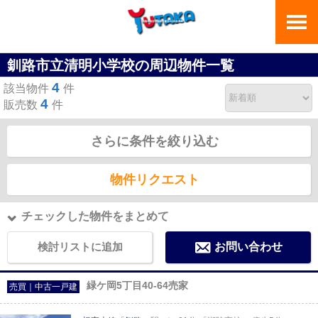
釧路市立清明小学校の周辺物件一覧
4
該当物件
件
4
販売数
件
さらに条件を絞り込む
物件リクエスト
チェックした物件をまとめて
検討リストに追加
お問い合わせ
緑ケ岡5丁目40-64売家
売買｜中古一戸建