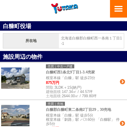
白糠町役場
北海道白糠郡白糠町西一条南１丁目1
所在地
-1
施設周辺の物件
売買｜中古一戸建
白糠町西1条北9丁目1-3.4売家
根室本線「白糠」駅 徒歩23分
875万円
間取:
3LDK＋1S(納戸)
建物面積:
147.34㎡ / 44.57坪
土地面積:
2644.00㎡ / 799.80坪
売買｜売地
白糠郡白糠町東二条南2丁目29，30売地
根室本線「白糠」駅 徒歩5分
根室本線「釧路」駅 バス60分 「白糠駅」 停
歩5分