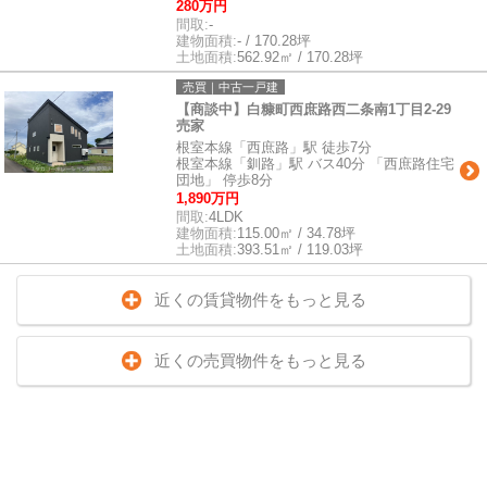
280万円
間取:
-
建物面積:
- / 170.28坪
土地面積:
562.92㎡ / 170.28坪
売買｜中古一戸建
【商談中】白糠町西庶路西二条南1丁目2-29
売家
根室本線「西庶路」駅 徒歩7分
根室本線「釧路」駅 バス40分 「西庶路住宅
団地」 停歩8分
1,890万円
間取:
4LDK
建物面積:
115.00㎡ / 34.78坪
土地面積:
393.51㎡ / 119.03坪
近くの賃貸物件をもっと見る
近くの売買物件をもっと見る