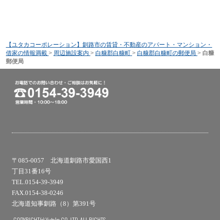
【ユタカコーポレーション】釧路市の賃貸・不動産のアパート・マンション・
借家の情報満載
>
周辺施設案内
>
白糠郡白糠町
>
白糠郡白糠町の郵便局
>
白糠
郵便局
〒085-0057 北海道釧路市愛国西1
丁目31番16号
TEL.0154-39-3949
FAX.0154-38-0246
北海道知事釧路（8）第391号
COPYRIGHT(c) Yutaka CO.,LTD. ALL RIGHTS