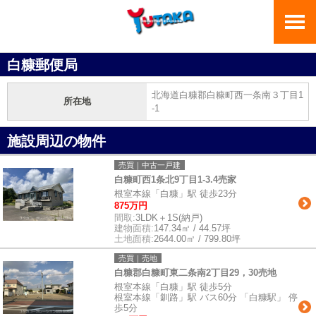
白糠郵便局
北海道白糠郡白糠町西一条南３丁目1
所在地
-1
施設周辺の物件
売買｜中古一戸建
白糠町西1条北9丁目1-3.4売家
根室本線「白糠」駅 徒歩23分
875万円
間取:
3LDK＋1S(納戸)
建物面積:
147.34㎡ / 44.57坪
土地面積:
2644.00㎡ / 799.80坪
売買｜売地
白糠郡白糠町東二条南2丁目29，30売地
根室本線「白糠」駅 徒歩5分
根室本線「釧路」駅 バス60分 「白糠駅」 停
歩5分