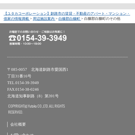
【ユタカコーポレーション】釧路市の賃貸・不動産のアパート・マンション・
借家の情報満載
>
周辺施設案内
>
白糠郡白糠町
>
白糠郡白糠町のその他
〒085-0057 北海道釧路市愛国西1
丁目31番16号
TEL.0154-39-3949
FAX.0154-38-0246
北海道知事釧路（8）第391号
COPYRIGHT(c) Yutaka CO.,LTD. ALL RIGHTS
RESERVED.
会社概要