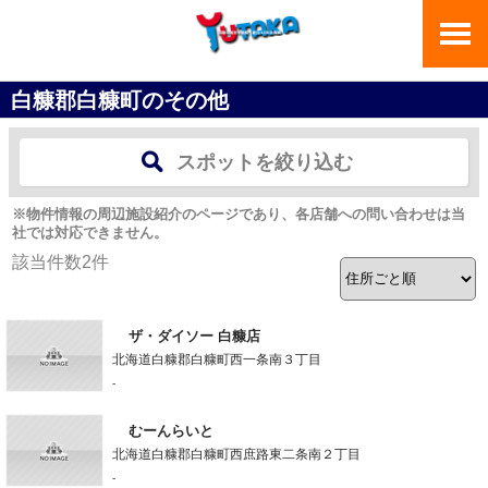
白糠郡白糠町のその他
スポットを絞り込む
※物件情報の周辺施設紹介のページであり、各店舗への問い合わせは当
社では対応できません。
該当件数
2
件
ザ・ダイソー 白糠店
北海道白糠郡白糠町西一条南３丁目
-
むーんらいと
北海道白糠郡白糠町西庶路東二条南２丁目
-