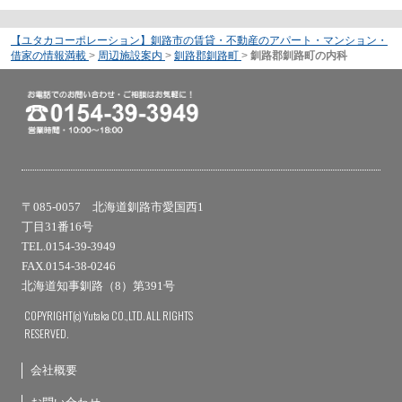
【ユタカコーポレーション】釧路市の賃貸・不動産のアパート・マンション・
借家の情報満載
>
周辺施設案内
>
釧路郡釧路町
>
釧路郡釧路町の内科
〒085-0057 北海道釧路市愛国西1
丁目31番16号
TEL.0154-39-3949
FAX.0154-38-0246
北海道知事釧路（8）第391号
COPYRIGHT(c) Yutaka CO.,LTD. ALL RIGHTS
RESERVED.
会社概要