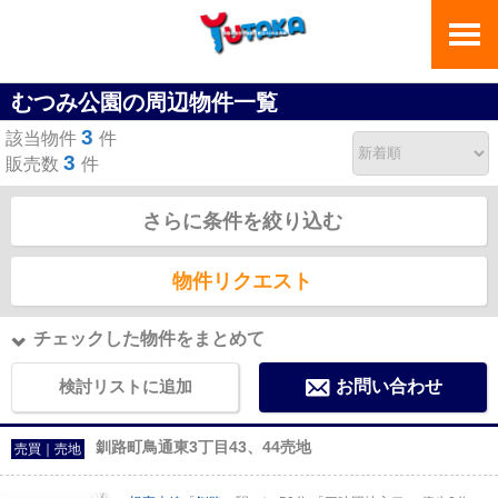
むつみ公園の周辺物件一覧
3
該当物件
件
3
販売数
件
さらに条件を絞り込む
物件リクエスト
チェックした物件をまとめて
検討リストに追加
お問い合わせ
釧路町鳥通東3丁目43、44売地
売買｜売地