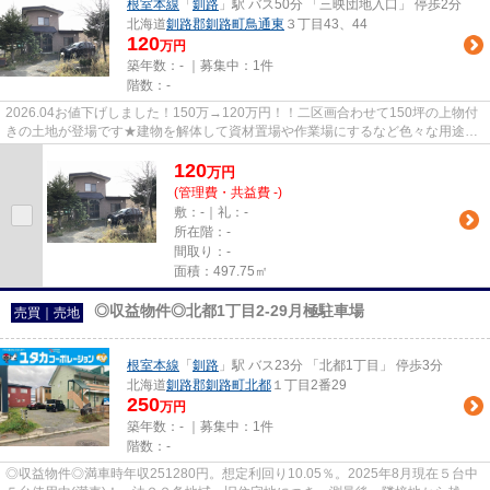
根室本線
「
釧路
」駅 バス50分 「三映団地入口」 停歩2分
北海道
釧路郡釧路町
鳥通東
３丁目43、44
120
万円
築年数：- ｜募集中：
1件
階数：-
2026.04お値下げしました！150万→120万円！！二区画合わせて150坪の上物付
きの土地が登場です★建物を解体して資材置場や作業場にするなど色々な用途に
活用できます★上物は現状有姿のお...
120
万
円
(管理費・共益費 -)
敷：-｜礼：-
所在階：-
間取り：-
面積：497.75㎡
◎収益物件◎北都1丁目2-29月極駐車場
売買｜売地
根室本線
「
釧路
」駅 バス23分 「北都1丁目」 停歩3分
北海道
釧路郡釧路町
北都
１丁目2番29
250
万円
築年数：- ｜募集中：
1件
階数：-
◎収益物件◎満車時年収251280円。想定利回り10.05％。2025年8月現在５台中