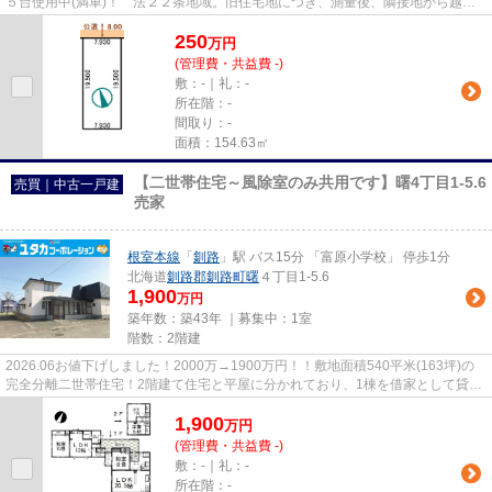
５台使用中(満車)！ 法２２条地域。旧住宅地につき、測量後、隣接地から越境
が確認される場合があります（ブ...
250
万
円
(管理費・共益費 -)
敷：-｜礼：-
所在階：-
間取り：-
面積：154.63㎡
【二世帯住宅～風除室のみ共用です】曙4丁目1-5.6
売買｜中古一戸建
売家
根室本線
「
釧路
」駅 バス15分 「富原小学校」 停歩1分
北海道
釧路郡釧路町
曙
４丁目1-5.6
1,900
万円
築年数：築43年 ｜募集中：
1室
階数：2階建
2026.06お値下げしました！2000万→1900万円！！敷地面積540平米(163坪)の
完全分離二世帯住宅！2階建て住宅と平屋に分かれており、1棟を借家として貸し
出すことも出来ます♪投資物件を同...
1,900
万
円
(管理費・共益費 -)
敷：-｜礼：-
所在階：-