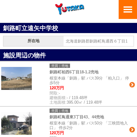
釧路町立遠矢中学校
所在地
北海道釧路郡釧路町鳥通西６丁目1
施設周辺の物件
売買｜売地
釧路町柏西6丁目18-1.2売地
根室本線「釧路」駅 バス39分 「柏入口」 停
歩5分
120万円
間取:
-
建物面積:
- / 119.48坪
土地面積:
395.00㎡ / 119.48坪
売買｜売地
釧路町鳥通東3丁目43、44売地
根室本線「釧路」駅 バス50分 「三映団地入
口」 停歩2分
120万円