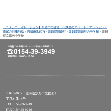
【ユタカコーポレーション】釧路市の賃貸・不動産のアパート・マンション・
借家の情報満載
>
周辺施設案内
>
釧路郡釧路町
>
釧路郡釧路町の中学校
>
釧路
町立遠矢中学校
〒085-0057 北海道釧路市愛国西1
丁目31番16号
TEL.0154-39-3949
FAX.0154-38-0246