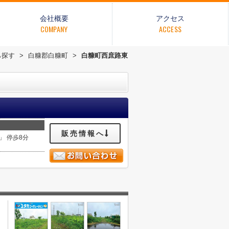
会社概要
アクセス
COMPANY
ACCESS
ら探す
>
白糠郡白糠町
>
白糠町西庶路東
販売情報へ
」 停歩8分