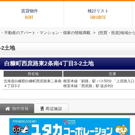
賃貸物件
検討リスト
RENT
FAVORITE
貸・不動産のアパート・マンション・借家の情報満載
>
(売買・投資)地域か
-2土地
白糠町西庶路東2条南4丁目3-2土地
所在地
交通
北海道
白糠郡白糠町
西庶路東二条南
根室本線
「
釧路
」駅 バス50分 「上庶路入口
４丁目3-2
根室本線
「
西庶路
」駅 徒歩9分
物件情報
周辺施設