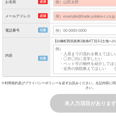
お名前
必須
メールアドレス
必須
電話番号
任意
【白糠町西庶路東2条南4丁目3-2土地へ
内容
任意
※
利用規約
及び
プライバシーポリシー
を必ずお読みください。左記内容に同
さい。
未入力項目がありま