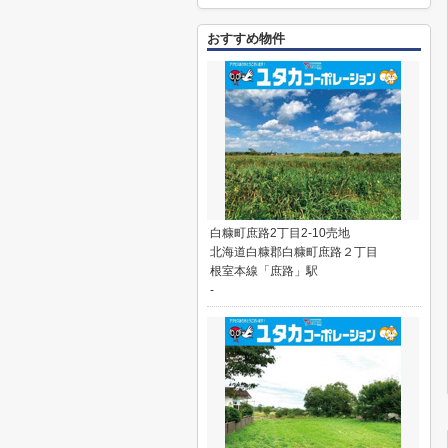
おすすめ物件
白糠町庶路2丁目2-10売地
北海道白糠郡白糠町庶路２丁目
根室本線「庶路」駅
-