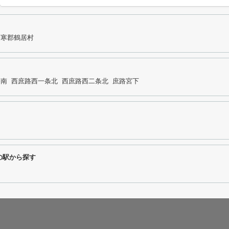
阿寒郡鶴居村
条南
西庶路西一条北
西庶路西二条北
庶路宮下
の駅から探す