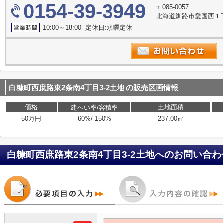
0154-39-3949
〒085-0057
北海道釧路市愛国西１丁
10:00～18:00 定休日:水曜定休
白糠町西庶路東2条南4丁目3-2土地
の販売区画情報
価格
土地面積
建ぺい率/容積率
50万円
60%/ 150%
237.00㎡
白糠町西庶路東2条南4丁目3-2土地
へのお問い合わ