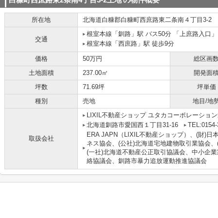
白糠町西庶路東2条南4丁目3-2土地
の物件概要
所在地
北海道
白糠郡白糠町
西庶路東二条南
４丁目3-2
根室本線
「
釧路
」駅 バス50分 「上庶路入口」
交通
根室本線
「
西庶路
」駅 徒歩9分
価格
50万円
総区画
土地面積
237.00㎡
開発面
坪数
71.69坪
坪単価
種別
売地
地目/地
LIXIL不動産ショップ ユタカコーポレーショ
北海道釧路市愛国西１丁目31-16
TEL:0154-
ERA JAPN（LIXIL不動産ショップ）、(
取扱会社
ネス協会、(公社)北海道宅地建物取引業協会、
(一社)北海道不動産公正取引協議会、中小企
絡協議会、釧路市暴力追放運動推進協議会