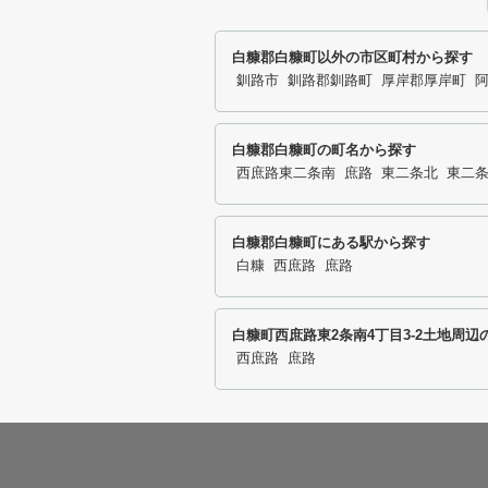
白糠郡白糠町以外の市区町村から探す
釧路市
釧路郡釧路町
厚岸郡厚岸町
白糠郡白糠町の町名から探す
西庶路東二条南
庶路
東二条北
東二
白糠郡白糠町にある駅から探す
白糠
西庶路
庶路
白糠町西庶路東2条南4丁目3-2土地周辺
西庶路
庶路