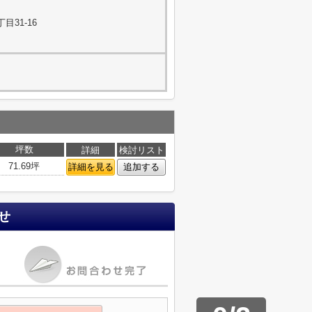
目31-16
坪数
詳細
検討リスト
71.69坪
詳細を見る
追加する
せ