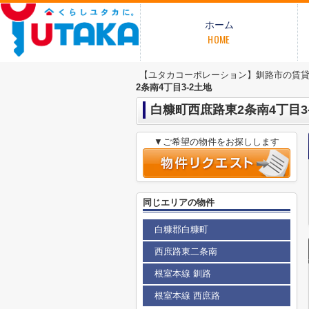
ホーム
HOME
【ユタカコーポレーション】釧路市の賃
2条南4丁目3-2土地
白糠町西庶路東2条南4丁目3
▼ご希望の物件をお探しします
同じエリアの物件
白糠郡白糠町
西庶路東二条南
根室本線 釧路
根室本線 西庶路