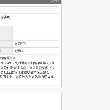
【売地】
 停歩8分
数
-
積
-
0.7万円
勢
原野 /-
ン釧路愛国店
39-3949
北海道知事釧路 (8) 第391号
財)日本賃貸住宅管理協会、全国賃貸管理ビジ
(公社)全国宅地建物取引業保証協会、
業家同友会、釧路地方自衛隊協力団体連