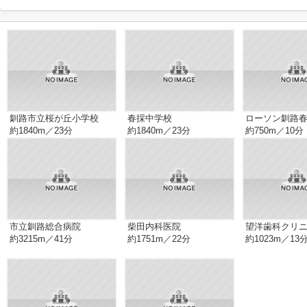
釧路市立桜が丘小学校
春採中学校
ローソン釧路
約1840m／23分
約1840m／23分
約750m／10分
市立釧路総合病院
柴田内科医院
望洋歯科クリ
約3215m／41分
約1751m／22分
約1023m／13