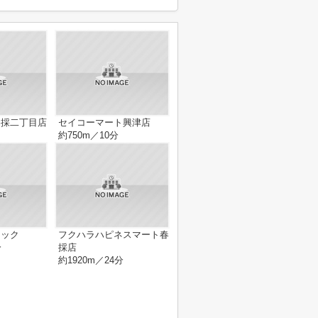
春採二丁目店
セイコーマート興津店
約750m／10分
ニック
フクハラハピネスマート春
分
採店
約1920m／24分