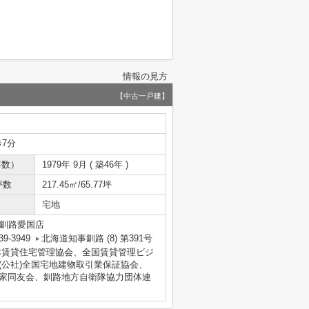
情報の見方
【中古一戸建】
歩7分
年数）
1979年 9月 ( 築46年 )
坪数
217.45㎡/65.77坪
宅地
ン釧路愛国店
39-3949
北海道知事釧路 (8) 第391号
財)日本賃貸住宅管理協会、全国賃貸管理ビジ
(公社)全国宅地建物取引業保証協会、
業家同友会、釧路地方自衛隊協力団体連