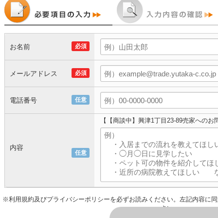
お名前
必須
メールアドレス
必須
電話番号
任意
【【商談中】興津1丁目23-89売家への
内容
任意
※
利用規約
及び
プライバシーポリシー
を必ずお読みください。左記内容に同
さい。