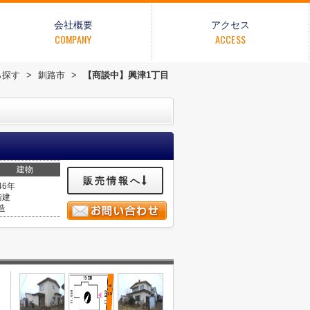
会社概要
アクセス
COMPANY
ACCESS
ら探す
>
釧路市
>
【商談中】興津1丁目
建物
販売情報へ
46年
階建
造