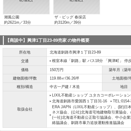
潮風公園
ザ・ビッグ 春採店
約2621m／33分
約3120m／39分
【商談中】興津1丁目23-89売家
の物件概要
所在地
北海道
釧路市
興津
１丁目23-89
根室本線
「
釧路
」駅 バス18分 「興津町」 停
交通
価格
150万円
築年月（築
建物面積/坪数
119.88㎡/36.26坪
土地面積/
種別/構造
中古一戸建 / 木造
地目
LIXIL不動産ショップ ユタカコーポレーショ
北海道釧路市愛国西１丁目31-16
TEL:0154-
ERA JAPN（LIXIL不動産ショップ）、(
取扱会社
ネス協会、(公社)北海道宅地建物取引業協会、
(一社)北海道不動産公正取引協議会、中小企
絡協議会、釧路市暴力追放運動推進協議会