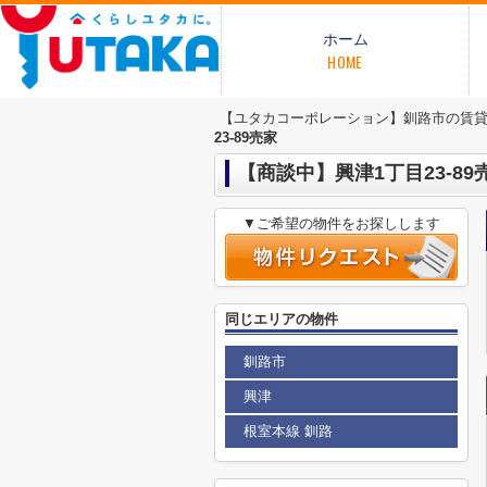
ホーム
HOME
【ユタカコーポレーション】釧路市の賃
23-89売家
【商談中】興津1丁目23-89
▼ご希望の物件をお探しします
同じエリアの物件
釧路市
興津
根室本線 釧路