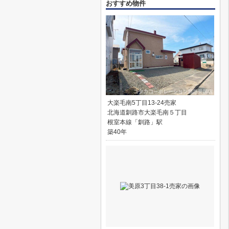
おすすめ物件
大楽毛南5丁目13-24売家
北海道釧路市大楽毛南５丁目
根室本線「釧路」駅
築40年