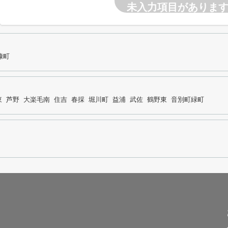
未入力項目がありま
糠町
東
芦野
大楽毛南
住吉
春採
堀川町
益浦
武佐
鶴野東
音別町緑町