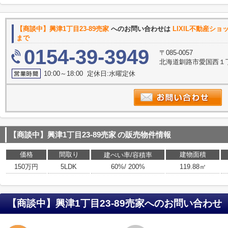
【商談中】興津1丁目23-89売家
へのお問い合わせは
LIXIL不動産シ
まで
0154-39-3949
〒085-0057
北海道釧路市愛国西１丁
10:00～18:00 定休日:水曜定休
【商談中】興津1丁目23-89売家
の販売物件情報
価格
間取り
建物面積
建ぺい率/容積率
150万円
5LDK
60%/ 200%
119.88㎡
【商談中】興津1丁目23-89売家
へのお問い合わせ