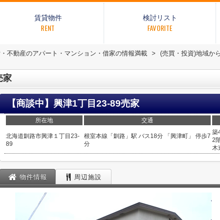
賃貸物件
検討リスト
RENT
FAVORITE
貸・不動産のアパート・マンション・借家の情報満載
>
(売買・投資)地域か
売家
【商談中】興津1丁目23-89売家
所在地
交通
築
北海道
釧路市
興津
１丁目23-
根室本線
「
釧路
」駅 バス18分 「興津町」 停歩7
2
89
分
木
物件情報
周辺施設